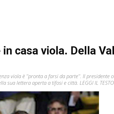
 in casa viola. Della Val
nza viola è ''pronta a farsi da parte''. Il presidente
lla sua lettera aperta a tifosi e città. LEGGI IL TES