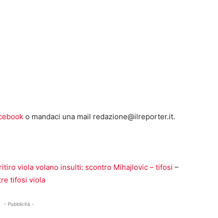
cebook
o mandaci una mail
redazione@ilreporter.it
.
ritiro viola volano insulti: scontro Mihajlovic – tifosi
–
e tifosi viola
- Pubblicità -