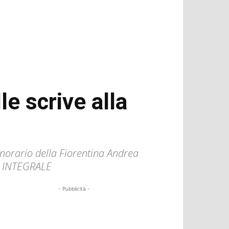
le scrive alla
 onorario della Fiorentina Andrea
TO INTEGRALE
- Pubblicità -