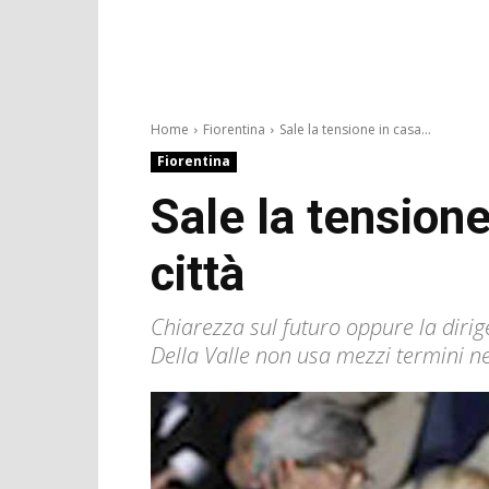
Home
Fiorentina
Sale la tensione in casa...
Fiorentina
Sale la tensione
città
Chiarezza sul futuro oppure la dirige
Della Valle non usa mezzi termini ne