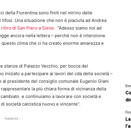
ici della Fiorentina sono finiti nel mirino delle
i tifosi. Una situazione che non è piaciuta ad Andrea
l ritiro di San Piero a Sieve
. “Adesso siamo noi ad
 legge ancora nella lettera – perché non è intenzione
n questo clima che ci ha creato enorme amarezza e
lle stanze di Palazzo Vecchio, per bocca del
o iniziato a partecipare ai lavori del cda della società –
e al presidente del consiglio comunale Eugenio Giani
Eve
appresentare la più chiara forma di vicinanza della
Co
a è cambiato e continuiamo a lavorare con società e
di
di società calcistica nuovo e vincente”.
Fio
La
- Pubblicità -
l’