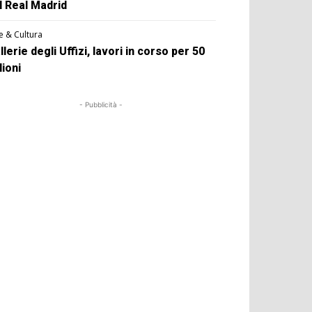
l Real Madrid
e & Cultura
llerie degli Uffizi, lavori in corso per 50
lioni
- Pubblicità -