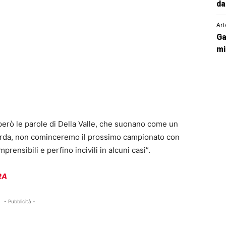
da
Art
Ga
mi
rò le parole di Della Valle, che suonano come un
uarda, non cominceremo il prossimo campionato con
rensibili e perfino incivili in alcuni casi”.
RA
- Pubblicità -