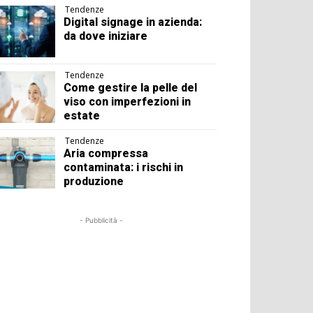
Tendenze
Digital signage in azienda:
da dove iniziare
Tendenze
Come gestire la pelle del
viso con imperfezioni in
estate
Tendenze
Aria compressa
contaminata: i rischi in
produzione
- Pubblicità -