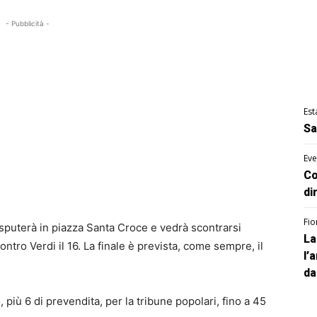
- Pubblicità -
Est
Sa
Eve
Co
di
Fio
disputerà in piazza Santa Croce e vedrà scontrarsi
La
ontro Verdi il 16. La finale è prevista, come sempre, il
l’
da
o, più 6 di prevendita, per la tribune popolari, fino a 45