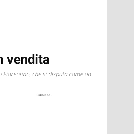
n vendita
co Fiorentino, che si disputa come da
- Pubblicità -