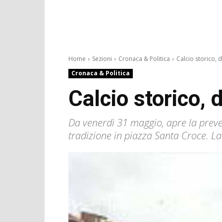
Home
Sezioni
Cronaca & Politica
Calcio storico, 
Cronaca & Politica
Calcio storico, 
Da venerdì 31 maggio, apre la preven
tradizione in piazza Santa Croce. La 