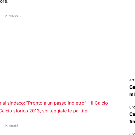
nore.
- Pubblicità -
Art
Ga
mi
e al sindaco: ”Pronto a un passo indietro”
–
Il Calcio
Cro
Calcio storico 2013, sorteggiate le partite
Ca
fi
- Pubblicità -
Cro