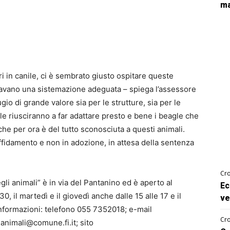
ma
i in canile, ci è sembrato giusto ospitare queste
cavano una sistemazione adeguata – spiega l’assessore
gio di grande valore sia per le strutture, sia per le
ile riusciranno a far adattare presto e bene i beagle che
 che per ora è del tutto sconosciuta a questi animali.
ffidamento e non in adozione, in attesa della sentenza
Cro
egli animali” è in via del Pantanino ed è aperto al
Ec
30, il martedì e il giovedì anche dalle 15 alle 17 e il
ve
nformazioni: telefono 055 7352018; e-mail
Cro
ti.animali@comune.fi.it
; sito