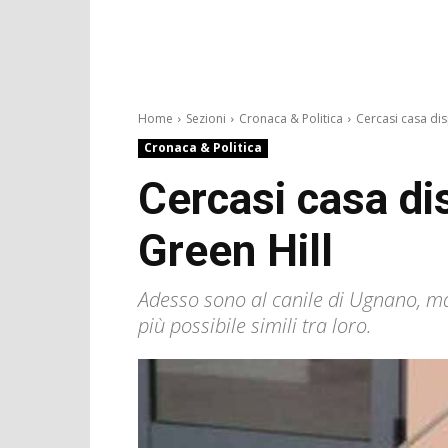
Home
Sezioni
Cronaca & Politica
Cercasi casa dis
Cronaca & Politica
Cercasi casa di
Green Hill
Adesso sono al canile di Ugnano, ma 
più possibile simili tra loro.