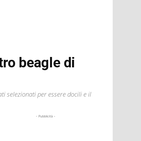
ro beagle di
 selezionati per essere docili e il
- Pubblicità -