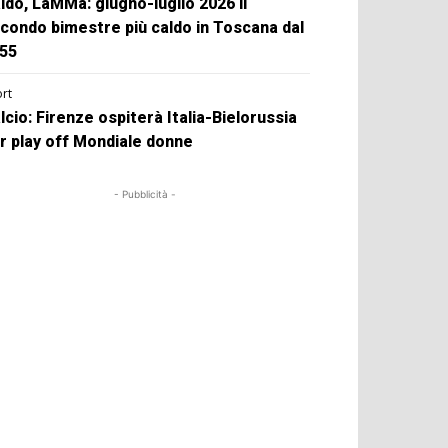
ldo, LaMMa: giugno-luglio 2026 il
condo bimestre più caldo in Toscana dal
55
rt
lcio: Firenze ospiterà Italia-Bielorussia
r play off Mondiale donne
- Pubblicità -