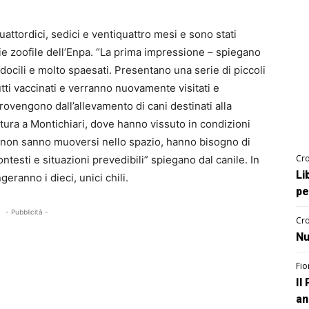
uattordici, sedici e ventiquattro mesi e sono stati
die zoofile dell’Enpa. “La prima impressione – spiegano
 docili e molto spaesati. Presentano una serie di piccoli
tti vaccinati e verranno nuovamente visitati e
provengono dall’allevamento di cani destinati alla
ura a Montichiari, dove hanno vissuto in condizioni
 non sanno muoversi nello spazio, hanno bisogno di
Cro
ntesti e situazioni prevedibili” spiegano dal canile. In
Li
eranno i dieci, unici chili.
pe
- Pubblicità -
Cro
Nu
Fio
Il
an