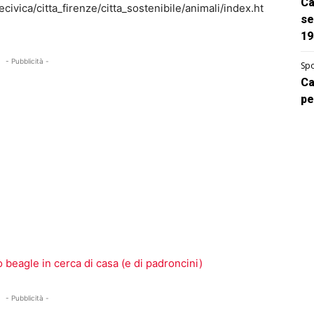
Ca
ivica/citta_firenze/citta_sostenibile/animali/index.ht
se
19
- Pubblicità -
Spo
Ca
pe
 beagle in cerca di casa (e di padroncini)
- Pubblicità -