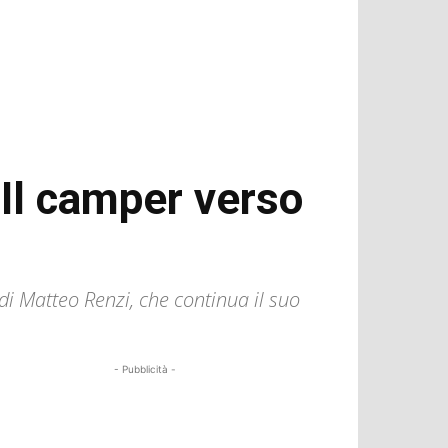
 Il camper verso
 di Matteo Renzi, che continua il suo
- Pubblicità -