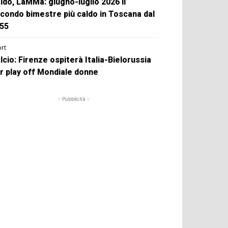
ldo, LaMMa: giugno-luglio 2026 il
condo bimestre più caldo in Toscana dal
55
rt
lcio: Firenze ospiterà Italia-Bielorussia
r play off Mondiale donne
- Pubblicità -