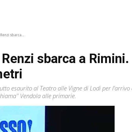
 Renzi sbarca...
, Renzi sbarca a Rimini.
etri
utto esaurito al Teatro alle Vigne di Lodi per l’arrivo
'chiama'' Vendola alle primarie.