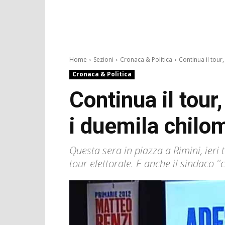
Home
Sezioni
Cronaca & Politica
Continua il tour,
Cronaca & Politica
Continua il tour
i duemila chilom
Questa sera in piazza a Rimini, ieri t
tour elettorale. E anche il sindaco '