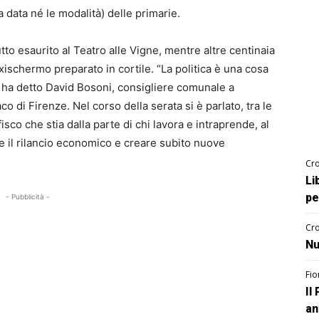
data né le modalità) delle primarie.
tutto esaurito al Teatro alle Vigne, mentre altre centinaia
ischermo preparato in cortile. “La politica è una cosa
, ha detto David Bosoni, consigliere comunale a
o di Firenze. Nel corso della serata si è parlato, tra le
fisco che stia dalla parte di chi lavora e intraprende, al
re il rilancio economico e creare subito nuove
Cro
Li
pe
- Pubblicità -
Cro
Nu
Fio
Il
an