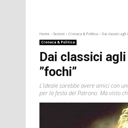
Home
Sezioni
Cronaca & Politica
Dai classici agli i
Cronaca & Politica
Dai classici agl
”fochi”
L’ideale sarebbe avere amici con una
per la festa del Patrono. Ma visto ch