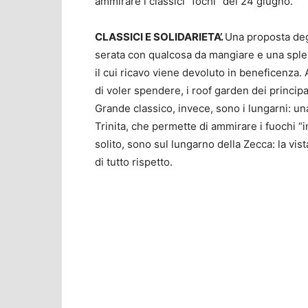
ammirare i classici “fochi” del 24 giugno.
CLASSICI E SOLIDARIETA’.
Una proposta degl
serata con qualcosa da mangiare e una splen
il cui ricavo viene devoluto in beneficenza.
di voler spendere, i roof garden dei principa
Grande classico, invece, sono i lungarni: una
Trinita, che permette di ammirare i fuochi “i
solito, sono sul lungarno della Zecca: la vist
di tutto rispetto.