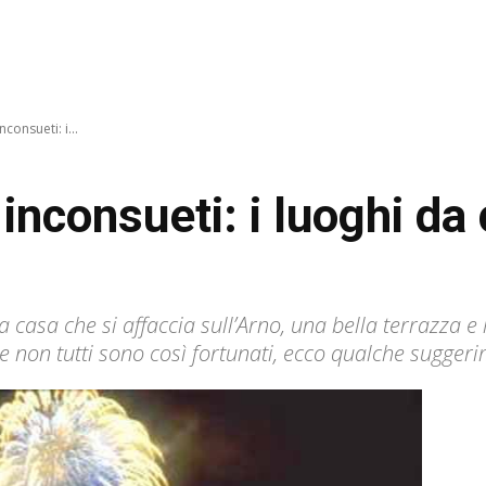
nconsueti: i...
i inconsueti: i luoghi da
 casa che si affaccia sull’Arno, una bella terrazza e
e non tutti sono così fortunati, ecco qualche sugger