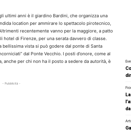
i ultimi anni è il giardino Bardini, che organizza una
dida location per ammirare lo spettacolo pirotecnico,
 Altrimenti recentemente vanno per la maggiore, a patto
li hotel di Firenze, per una serata davvero di classe.
 bellissima vista si può godere dal ponte di Santa
ncorniciati” dal Ponte Vecchio. I posti d’onore, come al
a, anche per chi non ha il posto a sedere da autorità, è
Eve
Co
di
- Pubblicità -
Fio
La
l’
da
Art
Ga