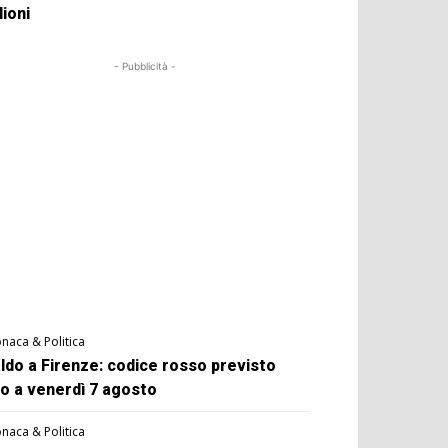
lioni
- Pubblicità -
naca & Politica
ldo a Firenze: codice rosso previsto
no a venerdì 7 agosto
naca & Politica