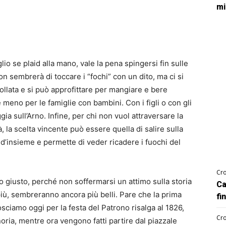
mi
lio se plaid alla mano, vale la pena spingersi fin sulle
non sembrerà di toccare i “fochi” con un dito, ma ci si
llata e si può approfittare per mangiare e bere
e meno per le famiglie con bambini. Con i figli o con gli
ggia sull’Arno. Infine, per chi non vuol attraversare la
tà, la scelta vincente può essere quella di salire sulla
e d’insieme e permette di veder ricadere i fuochi del
Cro
o giusto, perché non soffermarsi un attimo sulla storia
Ca
ù, sembreranno ancora più belli. Pare che la prima
fi
nosciamo oggi per la festa del Patrono risalga al 1826,
Cro
ria, mentre ora vengono fatti partire dal piazzale