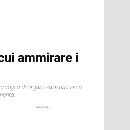
 cui ammirare i
 la voglia di organizzare una cena
imento.
- Pubblicità -