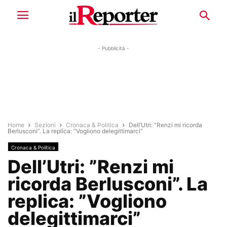
- Pubblicità -
Home
Sezioni
Cronaca & Politica
Dell’Utri: ”Renzi mi ricorda
Berlusconi”. La replica: ”Vogliono delegittimarci”
Cronaca & Politica
Dell’Utri: ”Renzi mi
ricorda Berlusconi”. La
replica: ”Vogliono
delegittimarci”