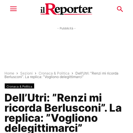
- Pubblicità -
Home
Sezioni
Cronaca & Politica
Dell’Utri: ”Renzi mi ricorda
Berlusconi”. La replica: ”Vogliono delegittimarci”
Cronaca & Politica
Dell’Utri: ”Renzi mi
ricorda Berlusconi”. La
replica: ”Vogliono
delegittimarci”