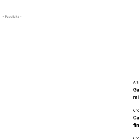
- Pubblicità -
Art
Ga
mi
Cro
Ca
fi
Cro