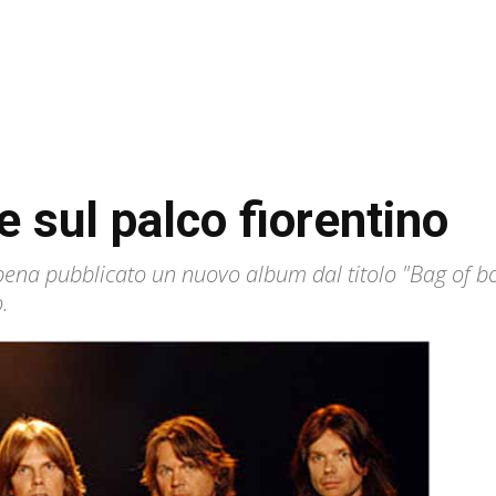
 sul palco fiorentino
a pubblicato un nuovo album dal titolo "Bag of bo
.