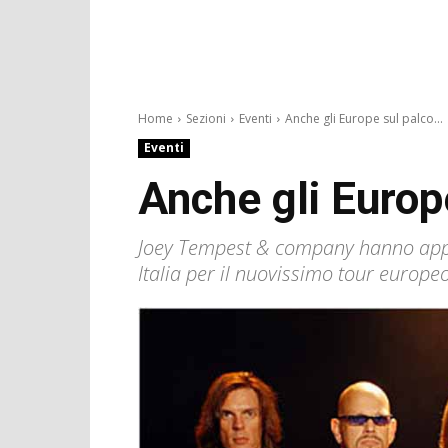
Home
Sezioni
Eventi
Anche gli Europe sul palco...
Eventi
Anche gli Europe
Joey Tempest & company hanno appen
Italia per il nuovissimo tour europeo