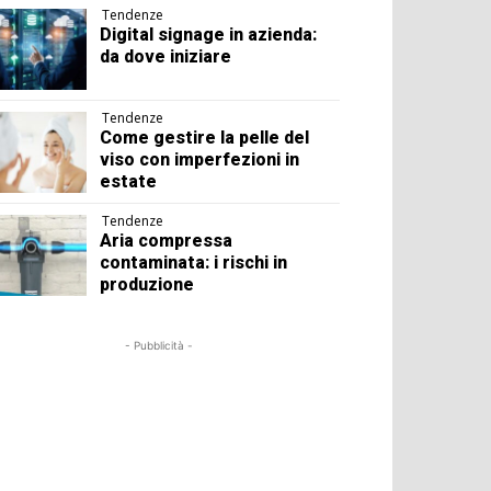
Tendenze
Digital signage in azienda:
da dove iniziare
Tendenze
Come gestire la pelle del
viso con imperfezioni in
estate
Tendenze
Aria compressa
contaminata: i rischi in
produzione
- Pubblicità -