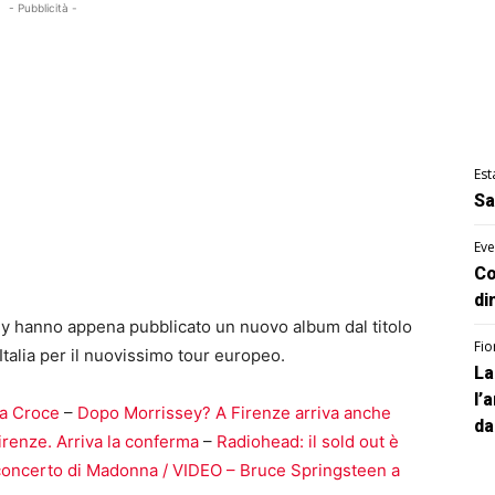
- Pubblicità -
Est
Sa
Eve
Co
di
hanno appena pubblicato un nuovo album dal titolo
Fio
talia per il nuovissimo tour europeo.
La
l’
ta Croce
–
Dopo Morrissey? A Firenze arriva anche
da
Firenze. Arriva la conferma
–
Radiohead: il sold out è
il concerto di Madonna / VIDEO –
Bruce Springsteen a