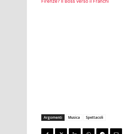
Firenze? Il Boss verso il Franchi
Argomenti
Musica
Spettacoli