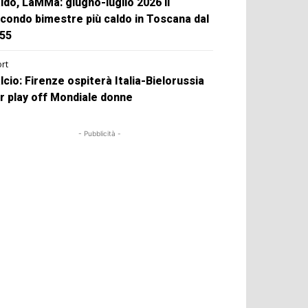
ldo, LaMMa: giugno-luglio 2026 il
condo bimestre più caldo in Toscana dal
55
rt
lcio: Firenze ospiterà Italia-Bielorussia
r play off Mondiale donne
- Pubblicità -