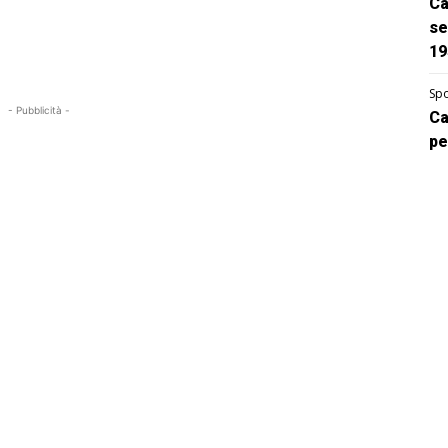
Ca
se
19
Spo
- Pubblicità -
Ca
pe