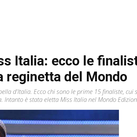
ss Italia: ecco le finalis
la reginetta del Mondo
ella d'Italia. Ecco chi sono le prime 15 finaliste, cu
. Intanto è stata eletta Miss Italia nel Mondo Edizion