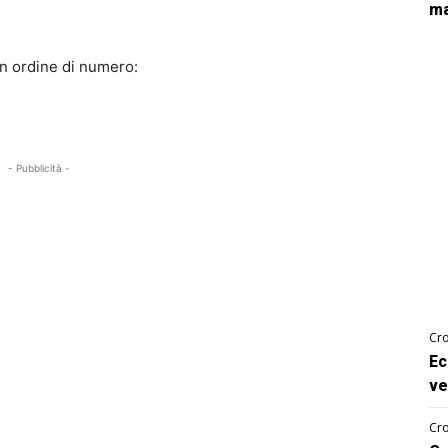
ma
 in ordine di numero:
- Pubblicità -
Cro
Ec
ve
Cro