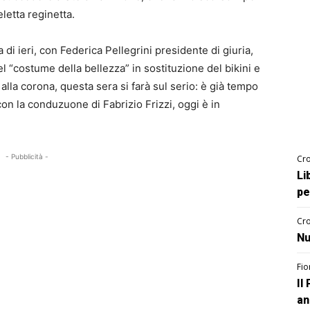
eletta reginetta.
i ieri, con Federica Pellegrini presidente di giuria,
del “costume della bellezza” in sostituzione del bikini e
la corona, questa sera si farà sul serio: è già tempo
, con la conduzuone di Fabrizio Frizzi, oggi è in
- Pubblicità -
Cro
Li
pe
Cro
Nu
Fio
Il
an