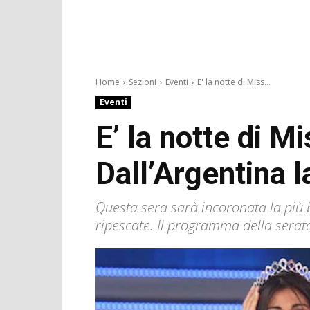
Home
Sezioni
Eventi
E' la notte di Miss...
Eventi
E’ la notte di Mi
Dall’Argentina 
Questa sera sarà incoronata la più b
ripescate. Il programma della serata