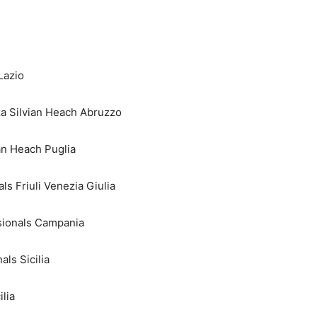
Lazio
za Silvian Heach Abruzzo
an Heach Puglia
ls Friuli Venezia Giulia
ssionals Campania
ls Sicilia
lia