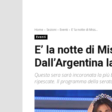
Home
Sezioni
Eventi
E' la notte di Miss...
Eventi
E’ la notte di Mi
Dall’Argentina 
Questa sera sarà incoronata la più b
ripescate. Il programma della serata