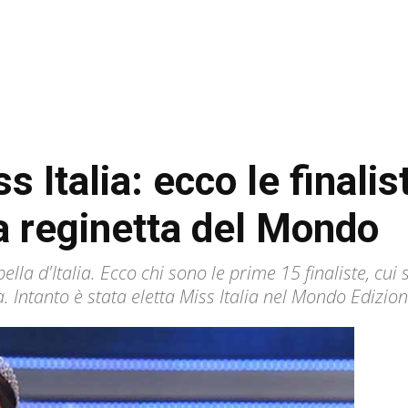
ss Italia: ecco le finalis
la reginetta del Mondo
ella d'Italia. Ecco chi sono le prime 15 finaliste, cu
. Intanto è stata eletta Miss Italia nel Mondo Edizion