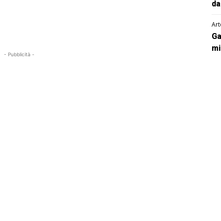
da
Art
Ga
mi
- Pubblicità -