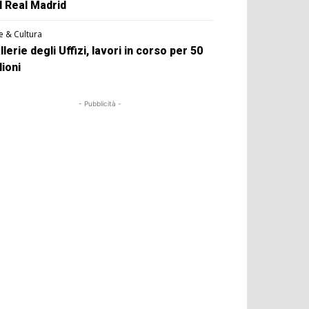
l Real Madrid
e & Cultura
llerie degli Uffizi, lavori in corso per 50
lioni
- Pubblicità -