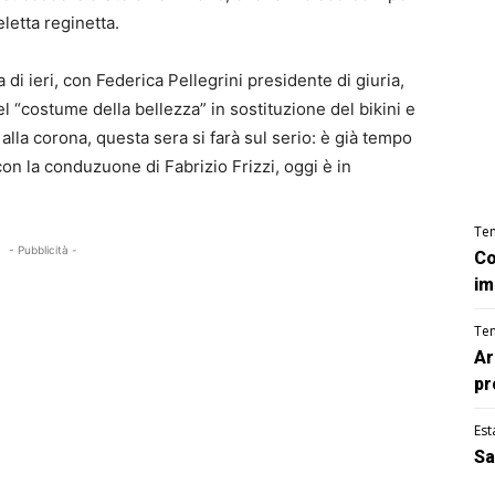
eletta reginetta.
i ieri, con Federica Pellegrini presidente di giuria,
del “costume della bellezza” in sostituzione del bikini e
la corona, questa sera si farà sul serio: è già tempo
, con la conduzuone di Fabrizio Frizzi, oggi è in
Te
- Pubblicità -
Co
im
Te
Ar
pr
Est
Sa