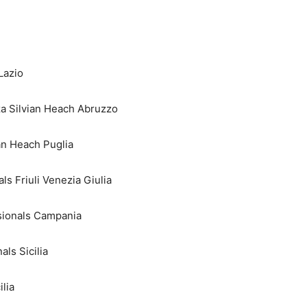
Lazio
za Silvian Heach Abruzzo
an Heach Puglia
ls Friuli Venezia Giulia
ssionals Campania
ls Sicilia
lia