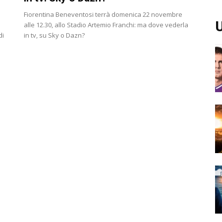
Fiorentina Beneventosi terrà domenica 22 novembre
U
alle 12.30, allo Stadio Artemio Franchi: ma dove vederla
di
in tv, su Sky o Dazn?