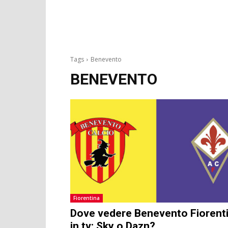
Tags
Benevento
BENEVENTO
Fiorentina
Dove vedere Benevento Fiorent
in tv: Sky o Dazn?