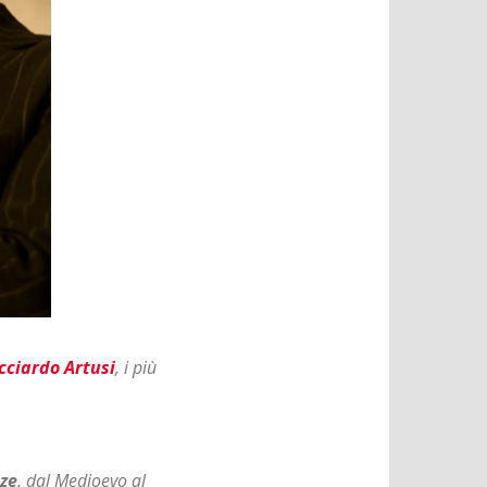
cciardo Artusi
, i più
nze
, dal Medioevo al