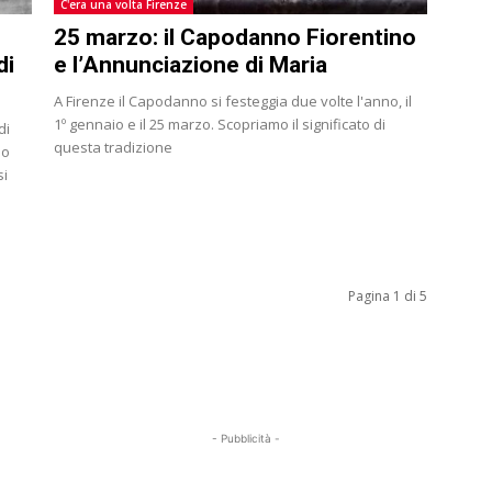
C'era una volta Firenze
25 marzo: il Capodanno Fiorentino
di
e l’Annunciazione di Maria
A Firenze il Capodanno si festeggia due volte l'anno, il
1º gennaio e il 25 marzo. Scopriamo il significato di
di
questa tradizione
mo
si
Pagina 1 di 5
- Pubblicità -