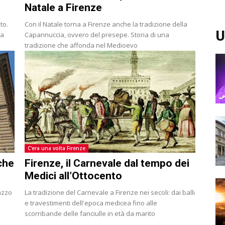
Natale a Firenze
to.
Con il Natale torna a Firenze anche la tradizione della
U
va
Capannuccia, ovvero del presepe. Storia di una
tradizione che affonda nel Medioevo
C'era una volta Firenze
 che
Firenze, il Carnevale dal tempo dei
Medici all’Ottocento
lazzo
La tradizione del Carnevale a Firenze nei secoli: dai balli
e travestimenti dell'epoca medicea fino alle
scorribande delle fanciulle in età da marito