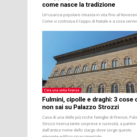
come nasce la tradizione
Un'usanza popolare rimasta in vita fino al Novecen
Come si costruiva il Ceppo di Natale e a cosa servi
C'era una volta Firenze
Fulmini, cipolle e draghi: 3 cose
non sai su Palazzo Strozzi
Casa di una delle più ricche famiglie di Firenze, Pa
Strozzi riserva tante sorprese e curiosità, a partire
dall'antico nome dello slargo dove sorge questo
elegante edificio rinascimentale