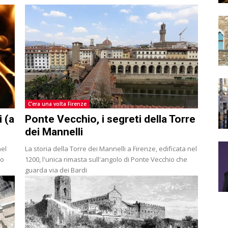
C'era una volta Firenze
i (a
Ponte Vecchio, i segreti della Torre
dei Mannelli
nel
La storia della Torre dei Mannelli a Firenze, edificata nel
io
1200, l'unica rimasta sull'angolo di Ponte Vecchio che
guarda via dei Bardi