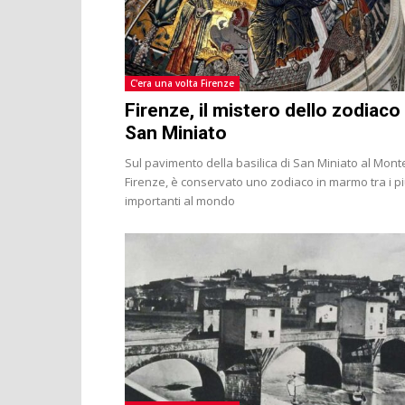
C'era una volta Firenze
Firenze, il mistero dello zodiaco 
San Miniato
Sul pavimento della basilica di San Miniato al Mont
Firenze, è conservato uno zodiaco in marmo tra i più
importanti al mondo