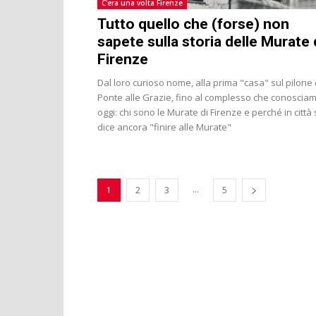
C'era una volta Firenze
Tutto quello che (forse) non
sapete sulla storia delle Murate 
Firenze
Dal loro curioso nome, alla prima "casa" sul pilone 
Ponte alle Grazie, fino al complesso che conoscia
oggi: chi sono le Murate di Firenze e perché in città 
dice ancora "finire alle Murate"
...
1
2
3
5