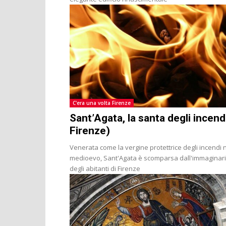
C'era una volta Firenze
Sant’Agata, la santa degli incend
Firenze)
Venerata come la vergine protettrice degli incendi 
medioevo, Sant'Agata è scomparsa dall'immaginar
degli abitanti di Firenze