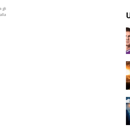
 gli
U
alla