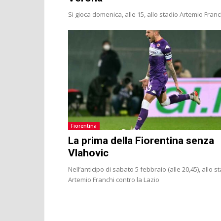
Si gioca domenica, alle 15, allo stadio Artemio Franc
Fiorentina
La prima della Fiorentina senza
Vlahovic
Nell’anticipo di sabato 5 febbraio (alle 20,45), allo s
Artemio Franchi contro la Lazio