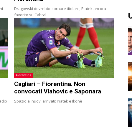
hi
Dragowski dovrebbe tornare titolare, Piatek ancora
U
favorito su Cabral
Fiorentina
Cagliari – Fiorentina. Non
convocati Vlahovic e Saponara
tadio
Spazio ai nuovi arrivati: Piatek e Ikonè