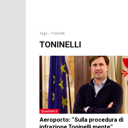
Tags
Toninelli
TONINELLI
Quartiere 5
Aeroporto: “Sulla procedura di
infrazione Toninelli mente”