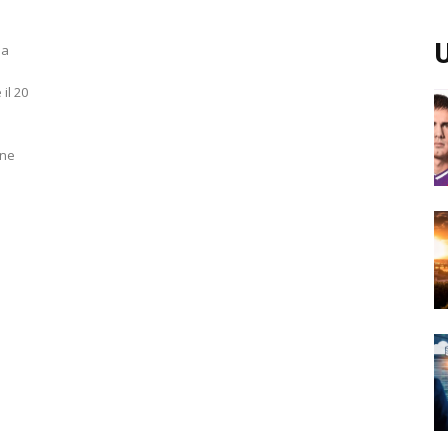
U
 a
il 20
one