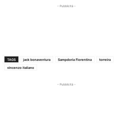
- Pubblicità -
TAGS
jack bonaventura
Sampdoria Fiorentina
torreira
vincenzo italiano
- Pubblicità -