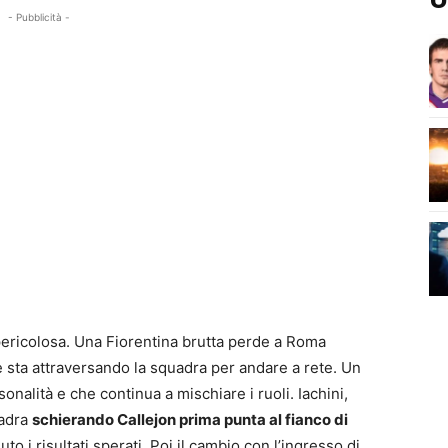
- Pubblicità -
 pericolosa. Una Fiorentina brutta perde a Roma
 sta attraversando la squadra per andare a rete. Un
onalità e che continua a mischiare i ruoli. Iachini,
uadra
schierando Callejon prima punta al fianco di
to i risultati sperati. Poi il cambio con l’ingresso di