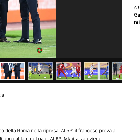
Art
Ga
mi
na
cco della Roma nella ripresa. Al 53’ il francese prova a
 poco al lato del palo. Al 63’ Mkhitaryan viene