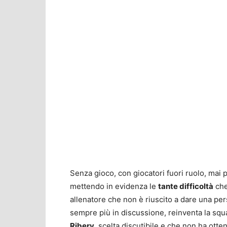
Senza gioco, con giocatori fuori ruolo, mai
mettendo in evidenza le
tante difficoltà
che
allenatore che non è riuscito a dare una pers
sempre più in discussione, reinventa la sq
Ribery
, scelta discutibile e che non ha ottenu