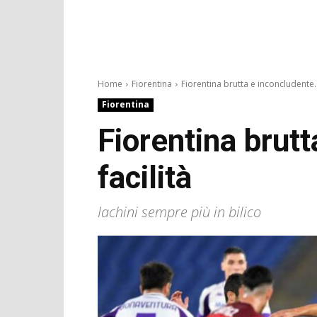
Home
Fiorentina
Fiorentina brutta e inconcludente. 
Fiorentina
Fiorentina brut
facilità
Iachini sempre più in bilico