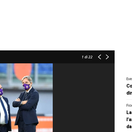
1
di 22
Eve
Co
di
Fio
La
l’
da