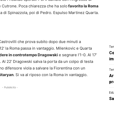
 e Cutrone. Poca chiarezza che ha solo
favorito la Roma
ma di Spinazzola, poi di Pedro. Espulso Martinez Quarta.
 Castrovilli che prova subito dopo due minuti a
Te
 12’ la Roma passa in vantaggio. Milenkovic e Quarta
Co
ndere in controtempo Dragowski
e segnare l’1-0. Al 17’
im
o. Al 22’ Dragowski salva la porta da un colpo di testa
mo difensore viola a salvare la Fiorentina con un
Te
hitaryan
. Si va al riposo con la Roma in vantaggio.
Ar
pr
- Pubblicità -
Est
Sa