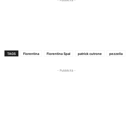
TAGS
Fiorentina
Fiorentina Spal
patrick cutrone
pezzella
- Pubblicità -