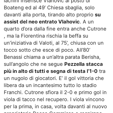
Iachini inserisce Vlahovic al posto di
Boateng ed al 49’ Chiesa sbaglia, solo
davanti alla porta, tirando alto proprio
su
assist del neo entrato Vlahovic
. A un
quarto d’ora dalla fine entra anche Cutrone
, ma la Fiorentina rischia la beffa su
un’iniziativa di Valoti, al 75’, chiusa con un
tocco sotto che esce di poco. All’80’
Benassi chiama a un’altra parata Berisha,
sull’angolo che ne segue
Pezzella stacca
più in alto di tutti e segna di testa l’1-0
tra
un nugolo di giocatori. E’ il gol vittoria che
libera da un incantesimo tutto lo stadio
Franchi. Cutrone sfiora il 2-0 e primo gol in
viola di tacco nel recupero. I viola vincono
per la prima, in casa, volta davanti al nuovo