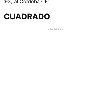
'93) al Cordoba CF”.
CUADRADO
- Pubblicità -