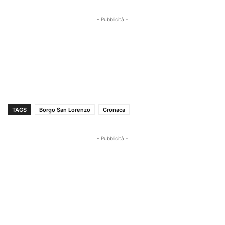
- Pubblicità -
TAGS
Borgo San Lorenzo
Cronaca
- Pubblicità -