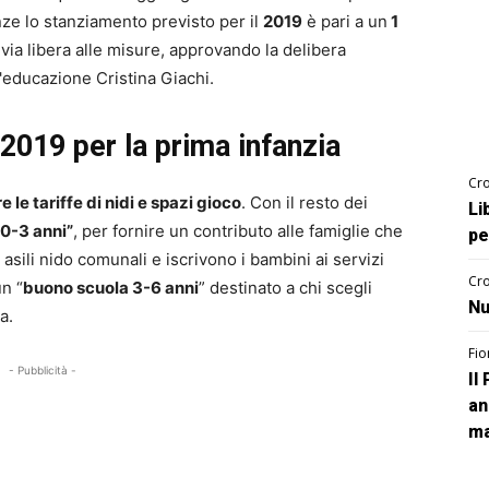
nze lo stanziamento previsto per il
2019
è pari a un
1
 via libera alle misure, approvando la delibera
'educazione Cristina Giachi.
 2019 per la prima infanzia
Cro
e le tariffe di nidi e spazi gioco
. Con il resto dei
Li
0-3 anni”
, per fornire un contributo alle famiglie che
pe
 asili nido comunali e iscrivono i bambini ai servizi
Cro
un “
buono scuola 3-6 anni
” destinato a chi scegli
Nu
a.
Fio
- Pubblicità -
Il
an
ma