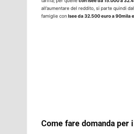
tariffa; per quelle
con Isee da 15.000 a 32.
all’aumentare del reddito, si parte quindi da
famiglie con
Isee da 32.500 euro a 90mila 
Come fare domanda per i 