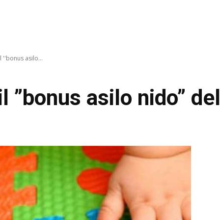
 ''bonus asilo...
l ”bonus asilo nido” d