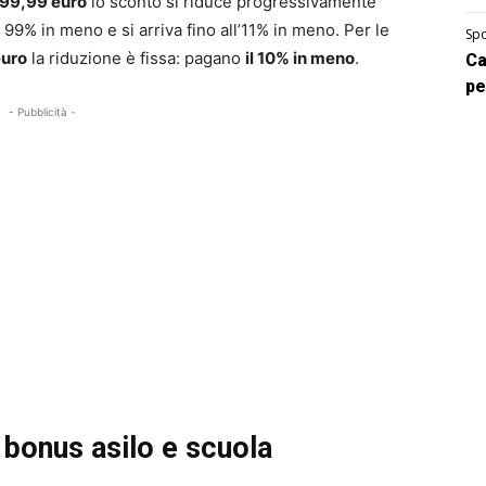
499,99 euro
lo sconto si riduce progressivamente
l 99% in meno e si arriva fino all’11% in meno. Per le
Spo
euro
la riduzione è fissa: pagano
il 10% in meno
.
Ca
pe
- Pubblicità -
bonus asilo e scuola