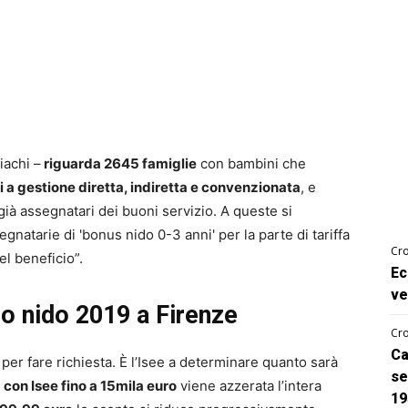
iachi –
riguarda 2645 famiglie
con bambini che
i a gestione diretta, indiretta e convenzionata
, e
già assegnatari dei buoni servizio. A queste si
natarie di 'bonus nido 0-3 anni' per la parte di tariffa
Cro
el beneficio”.
Ec
ve
ilo nido 2019 a Firenze
Cro
Ca
per fare richiesta. È l’Isee a determinare quanto sarà
se
e
con Isee fino a 15mila euro
viene azzerata l’intera
19