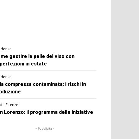
ndenze
me gestire la pelle del viso con
perfezioni in estate
ndenze
ia compressa contaminata: i rischi in
oduzione
ate Firenze
n Lorenzo: il programma delle iniziative
- Pubblicità -