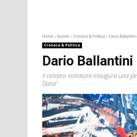
Home
Sezioni
Cronaca & Politica
Dario Ballantini e
Cronaca & Politica
Dario Ballantini
Il celebre imitatore inaugura una pe
Dalla'