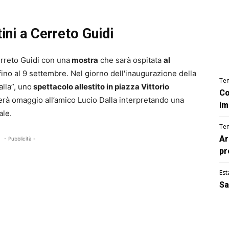
ini a Cerreto Guidi
erreto Guidi con una
mostra
che sarà ospitata
al
fino al 9 settembre. Nel giorno dell'inaugurazione della
Te
lla”, uno
spettacolo allestito in piazza Vittorio
Co
nderà omaggio all’amico Lucio Dalla interpretando una
im
ale.
Te
Ar
- Pubblicità -
pr
Est
Sa