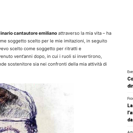
inario cantautore emiliano
attraverso la mia vita – ha
come soggetto scelto per le mie imitazioni, in seguito
vevo scelto come soggetto per ritratti e
nuto vent’anni dopo, in cui i ruoli si invertirono,
e sostenitore sia nei confronti della mia attività di
Eve
Co
di
Fio
La
l’
da
Art