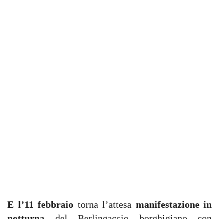
E l’11 febbraio
torna l’attesa
manifestazione in
notturna
del Berlingaccio borghigiano con