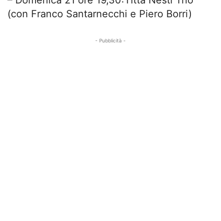
– Domenica 21 ore 19,30:Titta Nesti Trio
(con Franco Santarnecchi e Piero Borri)
- Pubblicità -