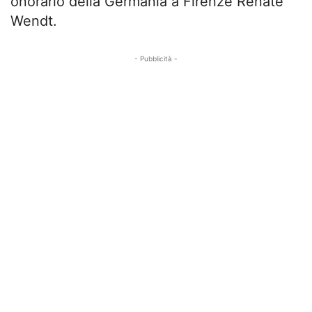
onorario della Germania a Firenze Renate
Wendt.
- Pubblicità -