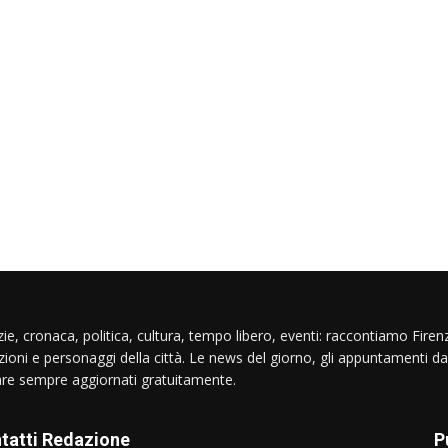
ie, cronaca, politica, cultura, tempo libero, eventi: raccontiamo Firenz
izioni e personaggi della città. Le news del giorno, gli appuntamenti da
are sempre aggiornati gratuitamente.
tatti Redazione
P