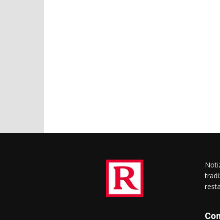
Notiz
trad
rest
Con