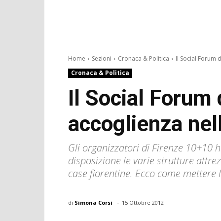
Home
Sezioni
Cronaca & Politica
Il Social Forum di
Cronaca & Politica
Il Social Forum 
accoglienza nel
Gli organizzatori di Firenze 10+10 
disposizione le varie strutture attre
case fiorentine. Ecco come mettere l
-
di
Simona Corsi
15 Ottobre 2012