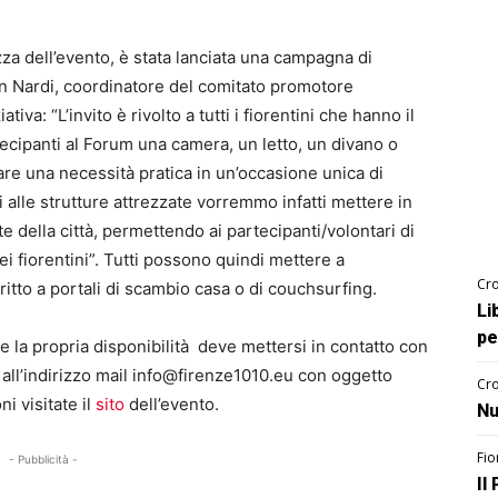
za dell’evento, è stata lanciata una campagna di
n Nardi, coordinatore del comitato promotore
iva: “L’invito è rivolto a tutti i fiorentini che hanno il
ecipanti al Forum una camera, un letto, un divano o
e una necessità pratica in un’occasione unica di
 alle strutture attrezzate vorremmo infatti mettere in
te della città, permettendo ai partecipanti/volontari di
i fiorentini”. Tutti possono quindi mettere a
Cro
ritto a portali di scambio casa o di couchsurfing.
Li
pe
e la propria disponibilità deve mettersi in contatto con
all’indirizzo mail
info@firenze1010.eu
con oggetto
Cro
 visitate il
sito
dell’evento.
Nu
Fio
- Pubblicità -
Il