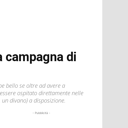
la campagna di
e bello se oltre ad avere a
i essere ospitato direttamente nelle
 un divano) a disposizione.
- Pubblicità -