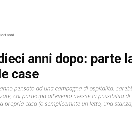
eci anni...
dieci anni dopo: parte 
le case
hanno pensato ad una campagna di ospitalità: sarebb
zzate, chi partecipa all'evento avesse la possibilità d
a propria casa (o semplicemnte un letto, una stanza,