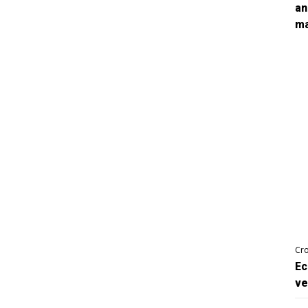
an
ma
Cro
Ec
ve