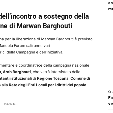
an
ma
dell’incontro a sostegno della
one di Marwan Barghouti
gna per la liberazione di Marwan Barghouti è previsto
Mandela Forum saliranno vari
ici della Campagna e dell’iniziativa.
amentare e coordinatrice della campagna nazionale
n, Arab Barghouti
, che verrà intervistato dalla
anti istituzionali
di
Regione Toscana
,
Comune di
 alla
Rete degli Enti Locali per i diritti del popolo
Cro
Ec
ve
- Pubblicità -