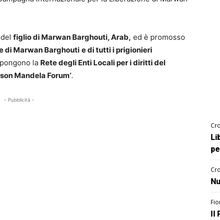
 del
figlio di Marwan Barghouti, Arab,
ed è promosso
e di Marwan Barghouti
e di tutti i prigionieri
ompongono la
Rete degli Enti Locali per i diritti del
lson Mandela Forum’
.
- Pubblicità -
Cro
Li
pe
Cro
Nu
Fio
Il