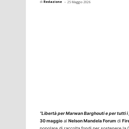
-
di
Redazione
25 Maggio 2026
“Libertà per Marwan Barghouti e per tutti i 
30 maggio
al
Nelson Mandela Forum
di
Fir
popolare di raccolta fondi per sostenere la