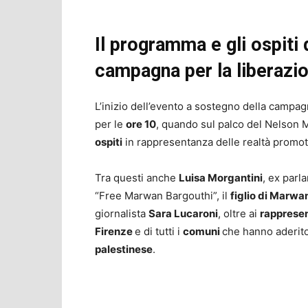
Il programma e gli ospiti 
campagna per la liberazi
L’inizio dell’evento a sostegno della campa
per le
ore 10
, quando sul palco del Nelson 
ospiti
in rappresentanza delle realtà promotr
Tra questi anche
Luisa Morgantini
, ex parl
“Free Marwan Bargouthi”, il
figlio di Marwa
giornalista
Sara
Lucaroni
, oltre ai
rappresent
Firenze
e di tutti i
comuni
che hanno aderito
palestinese
.