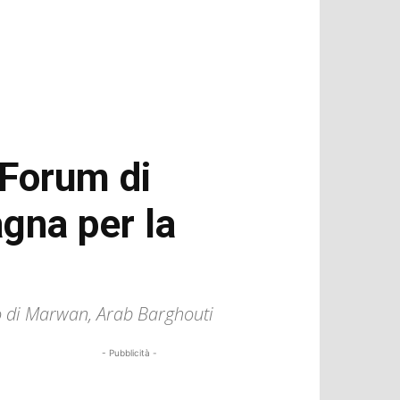
 Forum di
gna per la
io di Marwan, Arab Barghouti
- Pubblicità -