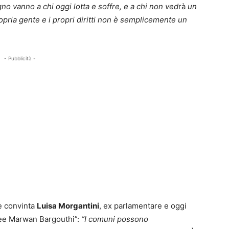
no vanno a chi oggi lotta e soffre, e a chi non ved
rà
un
ropria gente e i propri diritti non è semplicemente un
- Pubblicità -
 è convinta
Luisa Morgantini
, ex parlamentare e oggi
ree Marwan Bargouthi”:
“I comuni possono