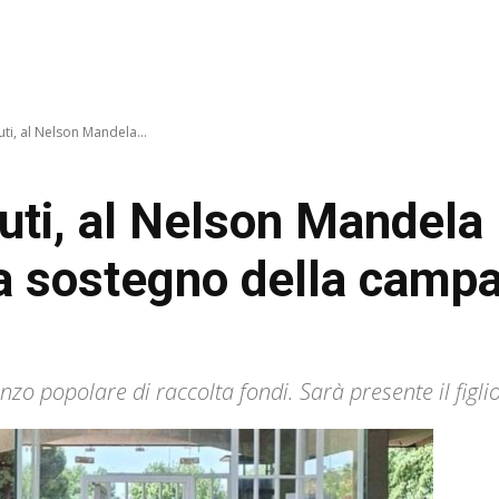
i, al Nelson Mandela...
ti, al Nelson Mandela
a sostegno della campa
zo popolare di raccolta fondi. Sarà presente il figl