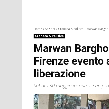
Home
Sezioni
Cronaca & Politica
Marwan Barghout
Cronaca & Politica
Marwan Barghou
Firenze evento 
liberazione
Sabato 30 maggio incontro e un pran