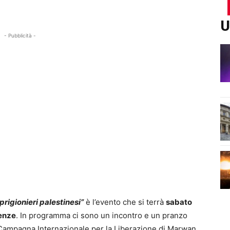
U
- Pubblicità -
prigionieri palestinesi”
è l’evento che si terrà
sabato
enze
. In programma ci sono un incontro e un pranzo
 Campagna Internazionale per la Liberazione di Marwan