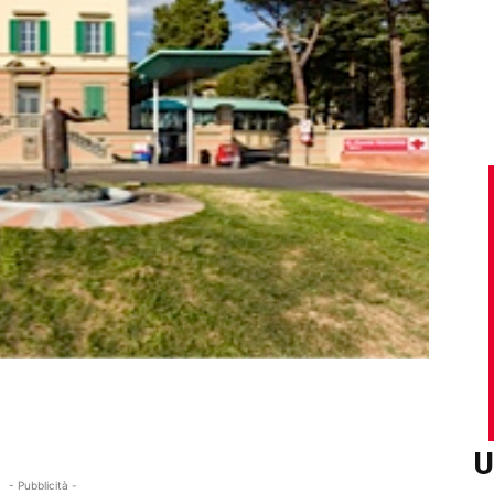
U
- Pubblicità -