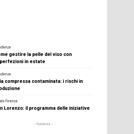
ndenze
me gestire la pelle del viso con
perfezioni in estate
ndenze
ia compressa contaminata: i rischi in
oduzione
ate Firenze
n Lorenzo: il programma delle iniziative
- Pubblicità -