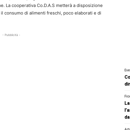
he. La cooperativa Co.D.A.S metterà a disposizione
il consumo di alimenti freschi, poco elaborati e di
- Pubblicità -
Eve
Co
di
Fio
La
l’
da
Art