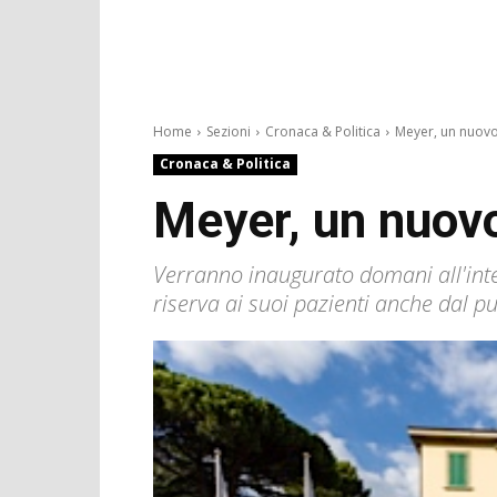
Home
Sezioni
Cronaca & Politica
Meyer, un nuovo 
Cronaca & Politica
Meyer, un nuovo 
Verranno inaugurato domani all'inter
riserva ai suoi pazienti anche dal pu