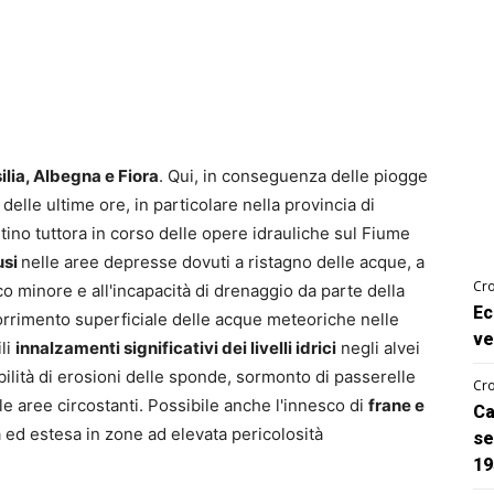
ilia, Albegna e Fiora
. Qui, in conseguenza delle piogge
 delle ultime ore, in particolare nella provincia di
istino tuttora in corso delle opere idrauliche sul Fiume
usi
nelle aree depresse dovuti a ristagno delle acque, a
Cro
ico minore e all'incapacità di drenaggio da parte della
Ec
corrimento superficiale delle acque meteoriche nelle
ve
li
innalzamenti significativi dei livelli idrici
negli alvei
bilità di erosioni delle sponde, sormonto di passerelle
Cro
lle aree circostanti. Possibile anche l'innesco di
frane e
Ca
a ed estesa in zone ad elevata pericolosità
se
19