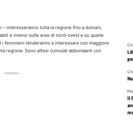
o – interesseranno tutta la regione fino a domani,
ili e intensi sulle aree di nord-ovest e su quelle
rdì i fenomeni tenderanno a interessare con maggiore
Cro
della regione. Sono attesi cumulati abbondanti con
Li
pe
Cro
- Pubblicità -
Nu
Fio
Il
an
ma