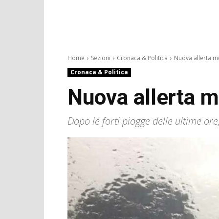
Home
Sezioni
Cronaca & Politica
Nuova allerta met
Cronaca & Politica
Nuova allerta m
Dopo le forti piogge delle ultime or