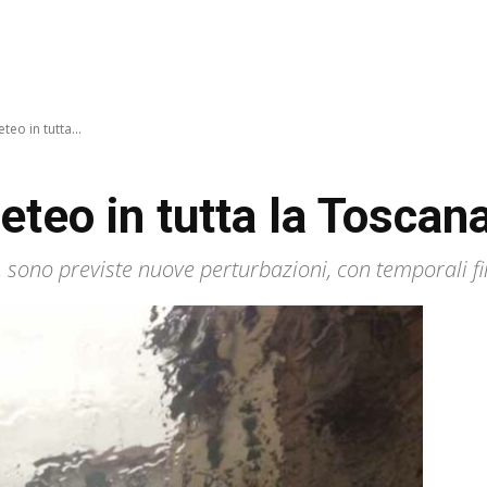
eo in tutta...
eteo in tutta la Toscan
e, sono previste nuove perturbazioni, con temporali 