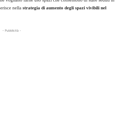
che vogliano farne uso spazi che consentono di stare seduti in
erisce nella
strategia di aumento degli spazi vivibili nel
- Pubblicità -