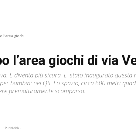
o l'area giochi...
po l’area giochi di via 
ova. E diventa più sicura. E' stato inaugurato questa 
o per bambini nel Q5. Lo spazio, circa 600 metri quadr
tiere prematuramente scomparso.
- Pubblicità -