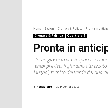
Home
Sezioni
Cronaca & Politica
Pronta in anticip
Cronaca & Politica
Quartiere 5
Pronta in antici
L'area giochi in via Vespucci si rinn
tempi previsti, il giardino attrezzat
Mugnai, tecnico del verde del quar
-
di
Redazione
30 Dicembre 2009