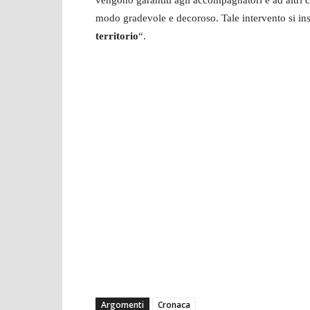
vengono garantiti agli accompagnatori e ad altri 
modo gradevole e decoroso. Tale intervento si ins
territorio
“.
Argomenti
Cronaca