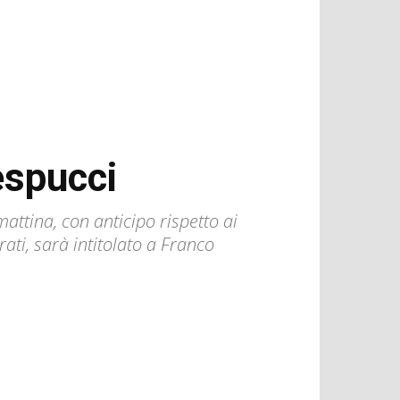
Vespucci
mattina, con anticipo rispetto ai
ati, sarà intitolato a Franco