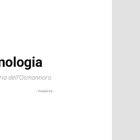
nologia
aria dell’Osmannoro
- Pubblicità -