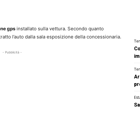
one gps
installato sulla vettura. Secondo quanto
ttratto l’auto dalla sala esposizione della concessionaria.
Te
Co
- Pubblicità -
im
Te
Ar
pr
Est
Sa