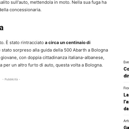
alito sull'auto, mettendola in moto. Nella sua fuga ha
 della concessionaria.
a
o. È stato rintracciato
a circa un centinaio di
è stato sorpreso alla guida della 500 Abarth a Bologna
Il giovane, con doppia cittadinanza italiana-albanese,
Eve
 per un altro furto di auto, questa volta a Bologna.
Co
di
- Pubblicità -
Fio
La
l’
da
Art
Ga