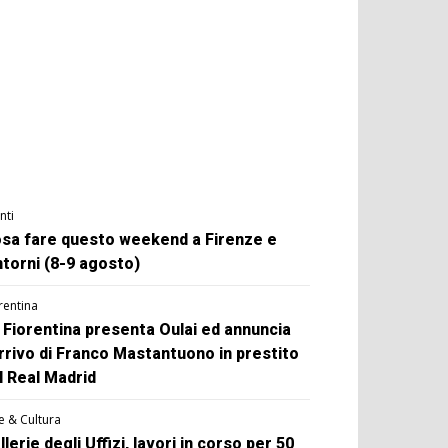
nti
sa fare questo weekend a Firenze e
ntorni (8-9 agosto)
rentina
 Fiorentina presenta Oulai ed annuncia
arrivo di Franco Mastantuono in prestito
l Real Madrid
e & Cultura
llerie degli Uffizi, lavori in corso per 50