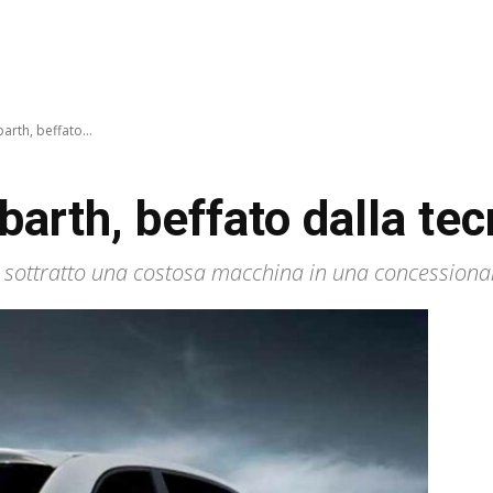
rth, beffato...
arth, beffato dalla tec
 sottratto una costosa macchina in una concession