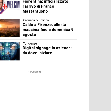
Fiorentina: ufficializzato
l’arrivo di Franco
Mastantuono
Cronaca & Politica
Caldo a Firenze: allerta
massima fino a domenica 9
agosto
Tendenze
Digital signage in azienda:
da dove iniziare
- Pubblicità -