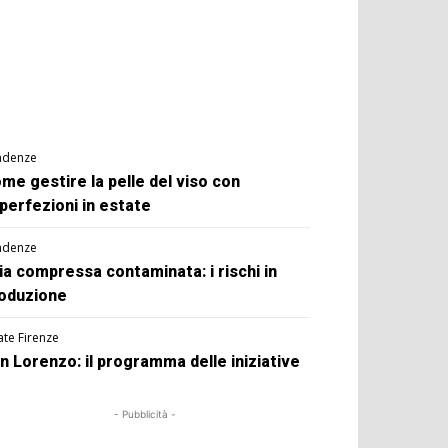
ndenze
me gestire la pelle del viso con
perfezioni in estate
ndenze
ia compressa contaminata: i rischi in
oduzione
ate Firenze
n Lorenzo: il programma delle iniziative
- Pubblicità -