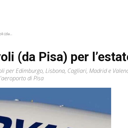
li (da...
oli (da Pisa) per l’estat
voli per Edimburgo, Lisbona, Cagliari, Madrid e Val
'aeroporto di Pisa