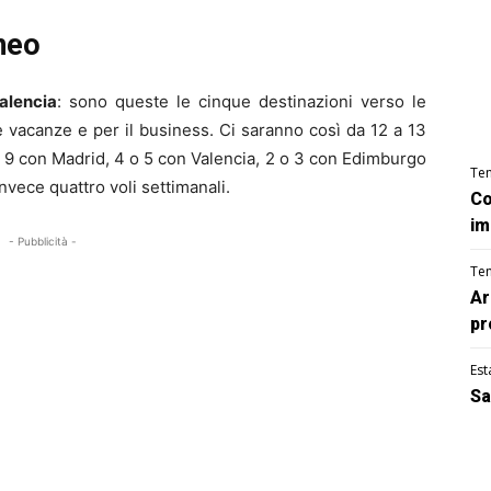
neo
alencia
: sono queste le cinque destinazioni verso le
e vacanze e per il business. Ci saranno così da 12 a 13
 a 9 con Madrid, 4 o 5 con Valencia, 2 o 3 con Edimburgo
Te
nvece quattro voli settimanali.
Co
im
- Pubblicità -
Te
Ar
pr
Est
Sa