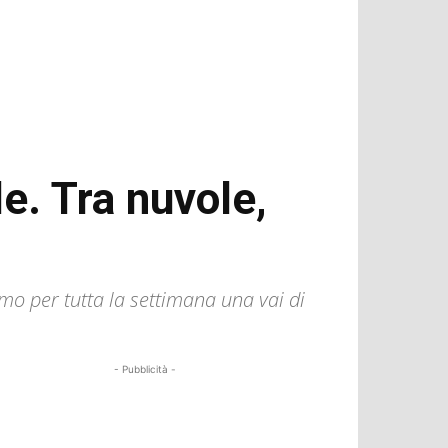
e. Tra nuvole,
emo per tutta la settimana una vai di
- Pubblicità -