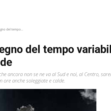
egno del tempo...
egno del tempo variabil
lde
 che ancora non se ne va al Sud e noi, al Centro, sar
n ore anche soleggiate e calde.