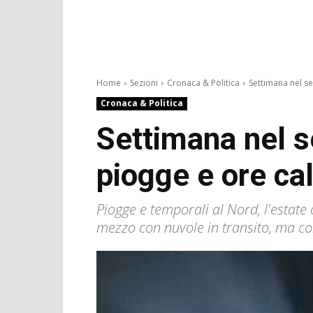
Home
Sezioni
Cronaca & Politica
Settimana nel s
Cronaca & Politica
Settimana nel s
piogge e ore ca
Piogge e temporali al Nord, l'estate
mezzo con nuvole in transito, ma co