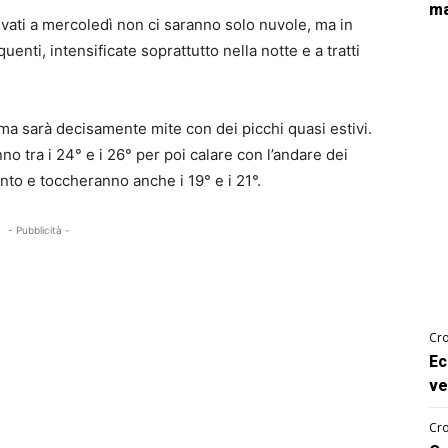
ma
vati a mercoledì non ci saranno solo nuvole, ma in
enti, intensificate soprattutto nella notte e a tratti
ima sarà decisamente mite con dei picchi quasi estivi.
o tra i 24° e i 26° per poi calare con l’andare dei
nto e toccheranno anche i 19° e i 21°.
- Pubblicità -
Cro
Ec
ve
Cro