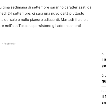
 ultima settimana di settembre saranno caratterizzati da
nedì 24 settembre, ci sarà una nuvolosità piuttosto
 dorsale e nelle pianure adiacenti. Martedì il cielo si
re nell’alta Toscana persistono gli addensamenti
- Pubblicità -
Cro
Li
pe
Cro
Nu
Fio
Il
an