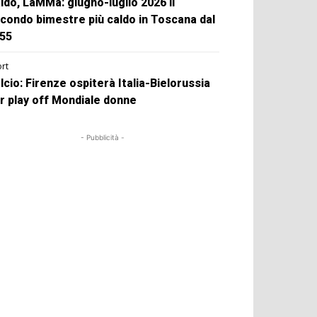
ldo, LaMMa: giugno-luglio 2026 il
condo bimestre più caldo in Toscana dal
55
rt
lcio: Firenze ospiterà Italia-Bielorussia
r play off Mondiale donne
- Pubblicità -