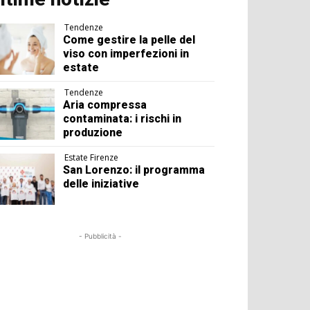
Tendenze
Come gestire la pelle del
viso con imperfezioni in
estate
Tendenze
Aria compressa
contaminata: i rischi in
produzione
Estate Firenze
San Lorenzo: il programma
delle iniziative
- Pubblicità -