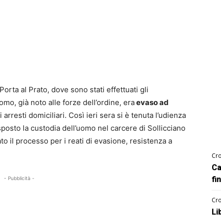
rta al Prato, dove sono stati effettuati gli
omo, già noto alle forze dell’ordine, era
evaso ad
 arresti domiciliari. Così ieri sera si è tenuta l’udienza
isposto la custodia dell’uomo nel carcere di Sollicciano
ato il processo per i reati di evasione, resistenza a
Cro
Ca
fi
- Pubblicità -
Cro
Li