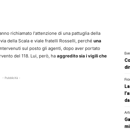
anno richiamato l'attenzione di una pattuglia della
 via della Scala e viale fratelli Rosselli, perché
una
 Intervenuti sul posto gli agenti, dopo aver portato
Eve
ervento del 118. Lui, però, ha
aggredito sia i vigili che
Co
di
- Pubblicità -
Fio
La
l’
da
Art
Ga
mi