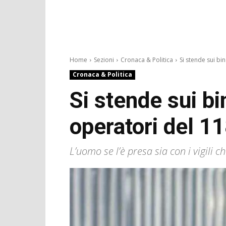
Home
Sezioni
Cronaca & Politica
Si stende sui bina
Cronaca & Politica
Si stende sui bi
operatori del 1
L’uomo se l’è presa sia con i vigili c