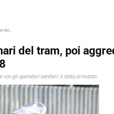
ri del...
nari del tram, poi aggred
18
he con gli operatori sanitari: è stato arrestato