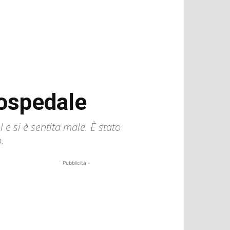
 ospedale
 e si è sentita male. È stato
.
- Pubblicità -