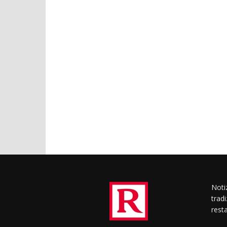
Notiz
trad
rest