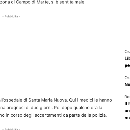
 zona di Campo di Marte, si è sentita male.
- Pubblicità -
Cro
Li
pe
Cro
Nu
Fio
 all’ospedale di Santa Maria Nuova. Qui i medici le hanno
Il
una prognosi di due giorni. Poi dopo qualche ora la
an
o in corso degli accertamenti da parte della polizia.
ma
- Pubblicità -