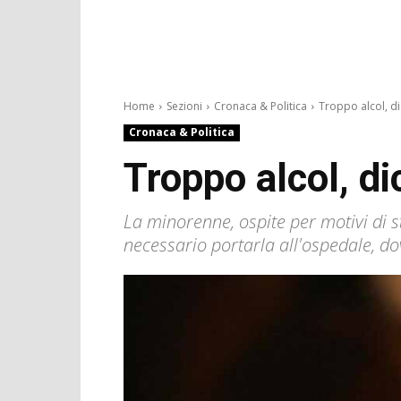
Home
Sezioni
Cronaca & Politica
Troppo alcol, dic
Cronaca & Politica
Troppo alcol, di
La minorenne, ospite per motivi di st
necessario portarla all'ospedale, do