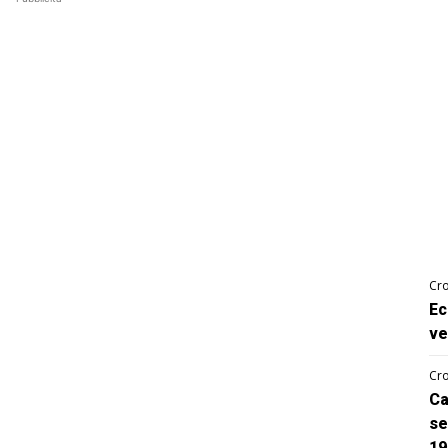
Cro
Ec
ve
Cro
Ca
se
19