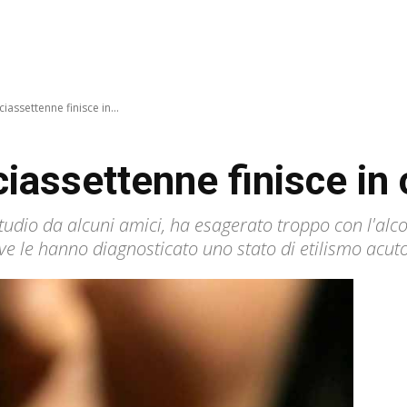
iassettenne finisce in...
ciassettenne finisce in
udio da alcuni amici, ha esagerato troppo con l'alcol
ve le hanno diagnosticato uno stato di etilismo acuto