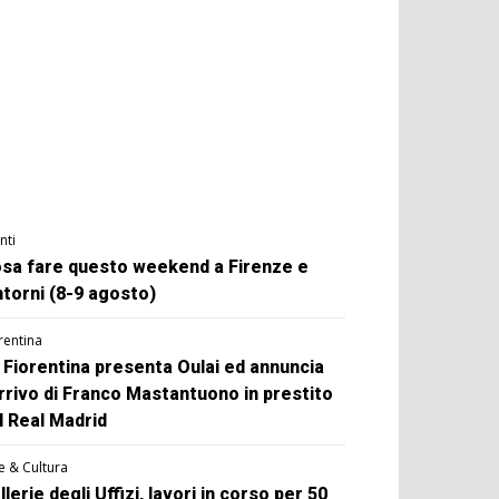
nti
sa fare questo weekend a Firenze e
ntorni (8-9 agosto)
rentina
 Fiorentina presenta Oulai ed annuncia
arrivo di Franco Mastantuono in prestito
l Real Madrid
e & Cultura
llerie degli Uffizi, lavori in corso per 50