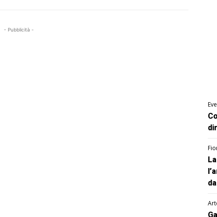
- Pubblicità -
Eve
Co
di
Fio
La
l’
da
Art
Ga