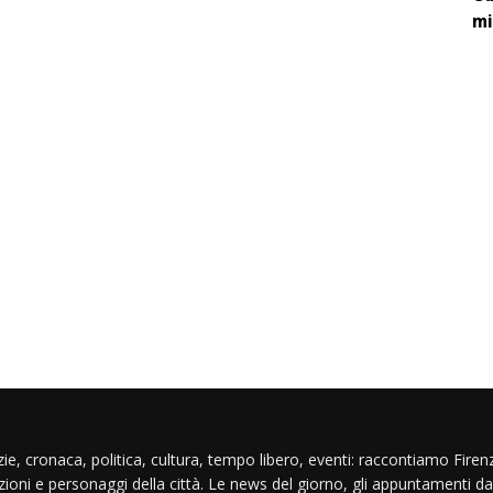
mi
ie, cronaca, politica, cultura, tempo libero, eventi: raccontiamo Firenz
izioni e personaggi della città. Le news del giorno, gli appuntamenti da