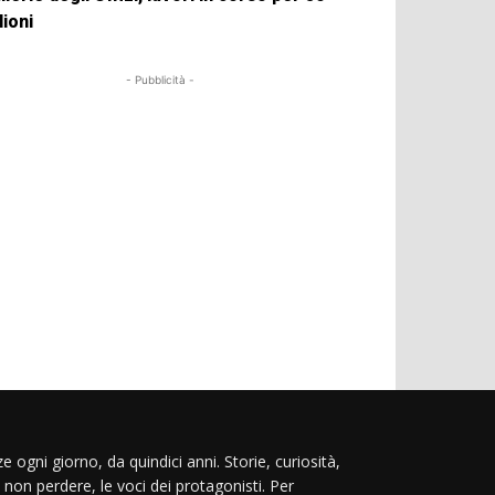
lioni
- Pubblicità -
e ogni giorno, da quindici anni. Storie, curiosità,
 non perdere, le voci dei protagonisti. Per