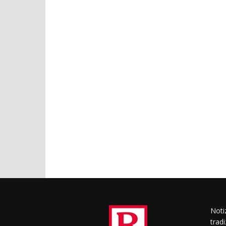
Notiz
trad