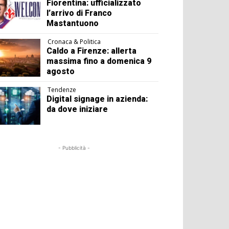
Fiorentina: ufficializzato
l’arrivo di Franco
Mastantuono
Cronaca & Politica
Caldo a Firenze: allerta
massima fino a domenica 9
agosto
Tendenze
Digital signage in azienda:
da dove iniziare
- Pubblicità -