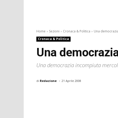
Home
Sezioni
Cronaca & Politica
Una democrazia
Cronaca & Politica
Una democrazia
Una democrazia incompiuta mercoled
-
di
Redazione
21 Aprile 2008