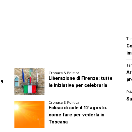
Te
Co
im
Te
Ar
Cronaca & Politica
Liberazione di Firenze: tutte
pr
 9
le iniziative per celebrarla
Est
Sa
Cronaca & Politica
Eclissi di sole il 12 agosto:
come fare per vederla in
Toscana