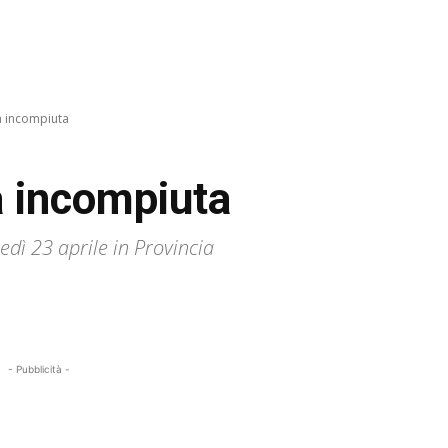
 incompiuta
 incompiuta
ì 23 aprile in Provincia
- Pubblicità -