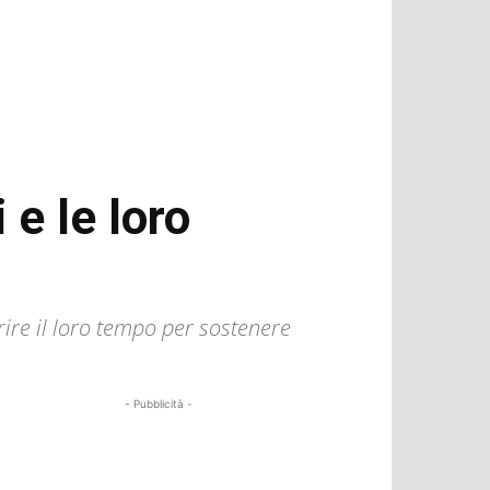
 e le loro
rire il loro tempo per sostenere
- Pubblicità -