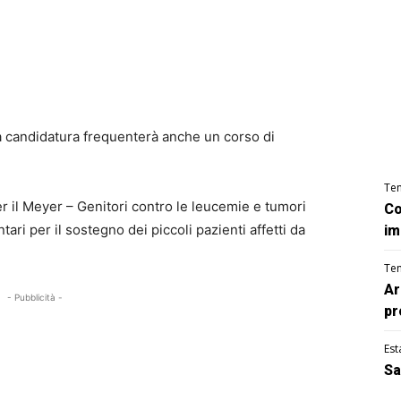
ria candidatura frequenterà anche un corso di
Te
r il Meyer – Genitori contro le leucemie e tumori
Co
tari per il sostegno dei piccoli pazienti affetti da
im
Te
Ar
- Pubblicità -
pr
Est
Sa