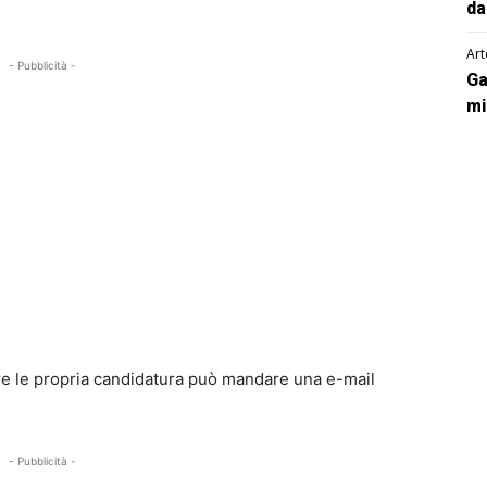
da
Art
- Pubblicità -
Ga
mi
re le propria candidatura può mandare una e-mail
- Pubblicità -