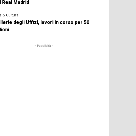
l Real Madrid
e & Cultura
llerie degli Uffizi, lavori in corso per 50
lioni
- Pubblicità -