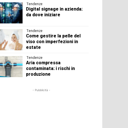
Tendenze
Digital signage in azienda:
da dove iniziare
Tendenze
Come gestire la pelle del
viso con imperfezioni in
estate
Tendenze
Aria compressa
contaminata: i rischi in
produzione
- Pubblicità -