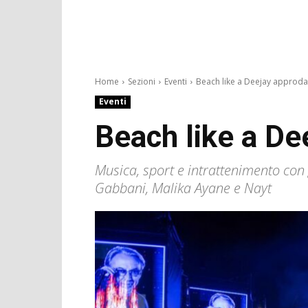
Home
Sezioni
Eventi
Beach like a Deejay approda.
Eventi
Beach like a De
Musica, sport e intrattenimento con 
Gabbani, Malika Ayane e Nayt