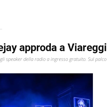
..
ejay approda a Viaregg
gli speaker della radio a ingresso gratuito. Sul pal