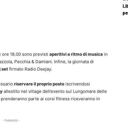
Li
pe
lle ore 18.00 sono previsti
aperitivi a ritmo di musica
in
ola, Pecchia & Damiani. Infine, la giornata di
j set
firmato Radio Deejay.
cessario
riservare il proprio posto
iscrivendosi
ay
allestito nel village dell’evento sul Lungomare delle
 prenderanno parte ai corsi fitness riceveranno in
- Pubblicità -