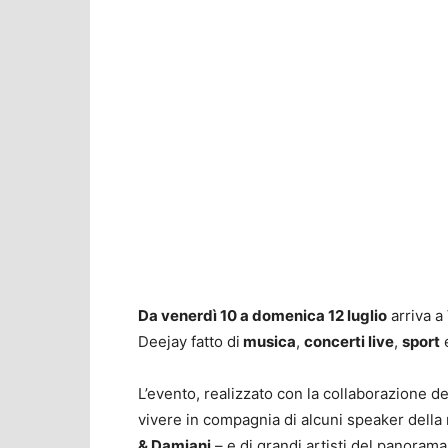
Da venerdì 10 a domenica 12 luglio
arriva a
Deejay fatto di
musica
,
concerti live
,
sport
L’evento, realizzato con la collaborazione 
vivere in compagnia di alcuni speaker della
& Damiani
– e di grandi artisti del panorama