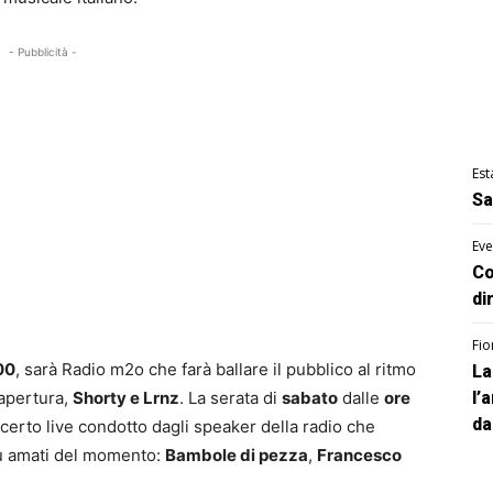
- Pubblicità -
Est
Sa
Eve
Co
di
Fio
00
, sarà Radio m2o che farà ballare il pubblico al ritmo
La
 apertura,
Shorty e Lrnz
. La serata di
sabato
dalle
ore
l’
da
erto live condotto dagli speaker della radio che
più amati del momento:
Bambole di pezza
,
Francesco