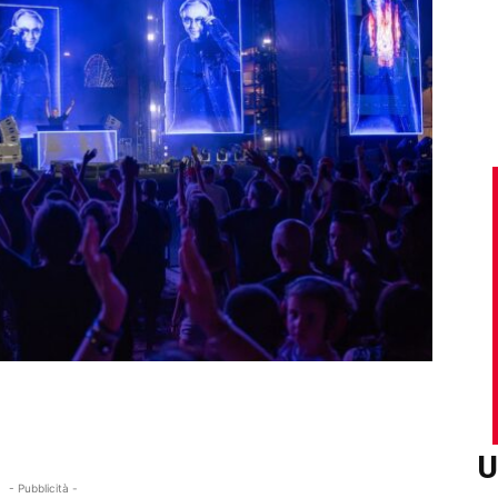
U
- Pubblicità -