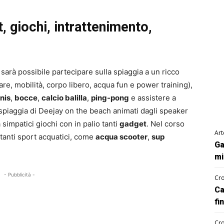
, giochi, intrattenimento,
sarà possibile partecipare sulla spiaggia a un ricco
re, mobilità, corpo libero, acqua fun e power training),
nis
,
bocce
,
calcio balilla
,
ping-pong
e assistere a
 spiaggia di Deejay on the beach animati dagli speaker
a simpatici giochi con in palio tanti
gadget
. Nel corso
Art
 tanti sport acquatici, come
acqua scooter
,
sup
Ga
mi
- Pubblicità -
Cro
Ca
fi
Cro