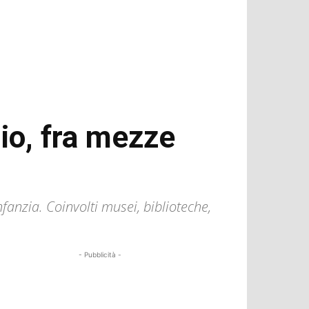
io, fra mezze
fanzia. Coinvolti musei, biblioteche,
- Pubblicità -