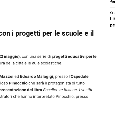
fi
Cro
Li
pe
on i progetti per le scuole e il
22 maggio)
, con una serie di p
rogetti educativi per le
ura della città e le aule scolastiche.
 Mazzei
ed
Edoardo Malagigi
, presso l’
Ospedale
lioso
Pinocchio
che sarà il protagonista di tutto
presentazione del libro
Eccellenze italiane. I vestiti
ustratori che hanno interpretato Pinocchio, presso