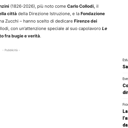
nzini
(1826-2026), più noto come
Carlo Collodi,
il
lla città
della Direzione Istruzione, e la
Fondazione
tina Zucchi – hanno scelto di dedicare
Firenze dei
ollodi, con un’attenzione speciale al suo capolavoro
Le
o fra bugie e verità
.
- Pubblicità -
Est
Sa
Eve
Co
di
Fio
La
l’
da