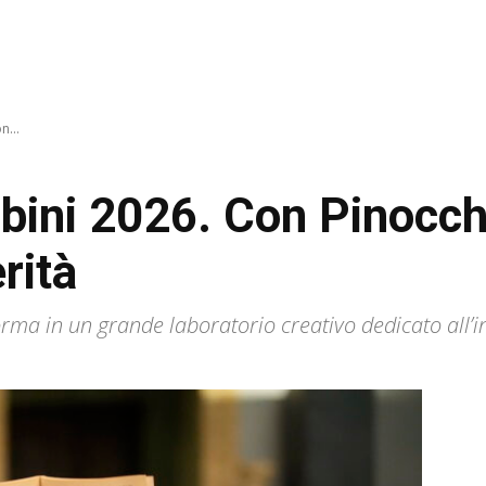
n...
bini 2026. Con Pinocch
rità
orma in un grande laboratorio creativo dedicato all’in