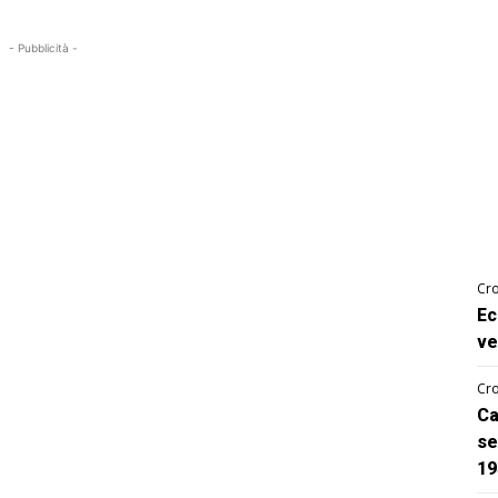
- Pubblicità -
Cro
Ec
ve
Cro
Ca
se
19