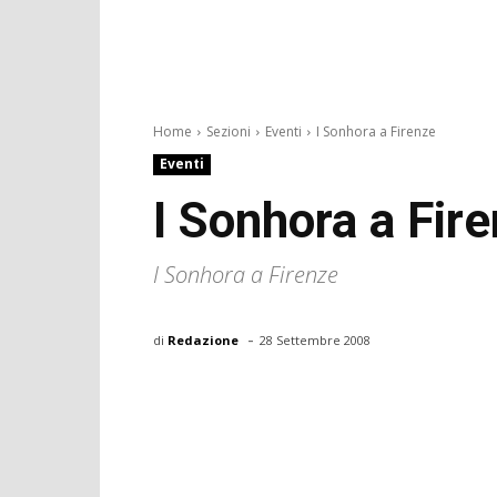
Home
Sezioni
Eventi
I Sonhora a Firenze
Eventi
I Sonhora a Fir
I Sonhora a Firenze
-
di
Redazione
28 Settembre 2008