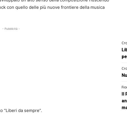
rock con quello delle più nuove frontiere della musica
- Pubblicità -
Cro
Li
pe
Cro
Nu
Fio
Il
an
ma
to “Liberi da sempre”.