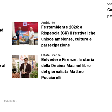
Spo
Ca
pe
Ambiente
Festambiente 2026: a
nd
Rispescia (GR) il festival che
unisce ambiente, cultura e
partecipazione
Estate Firenze
Belvedere Firenze: la storia
 al
della Decima Mas nel libro
del giornalista Matteo
Pucciarelli
- Pubblicità -