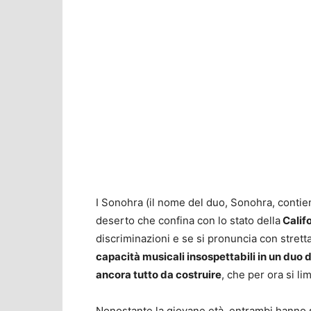
I Sonohra (il nome del duo, Sonohra, contiene
deserto che confina con lo stato della
Calif
discriminazioni e se si pronuncia con strett
capacità musicali insospettabili in un duo d
ancora tutto da costruire
, che per ora si li
Nonostante la giovane età, entrambi hanno 