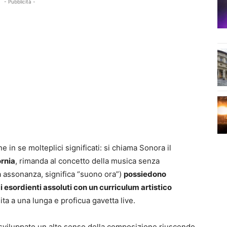
- Pubblicità -
 in se molteplici significati: si chiama Sonora il
ornia
, rimanda al concetto della musica senza
a assonanza, significa “suono ora”)
possiedono
i esordienti assoluti con un curriculum artistico
mita a una lunga e proficua gavetta live.
sviluppato un alto senso della composizione riuscendo