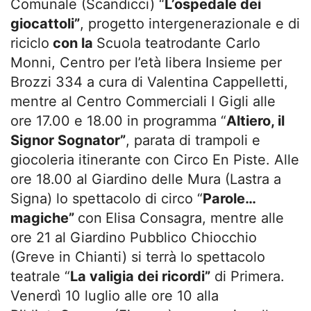
Comunale (Scandicci) “
L’ospedale dei
giocattoli”
, progetto intergenerazionale e di
riciclo
con la
Scuola teatrodante Carlo
Monni, Centro per l’età libera Insieme per
Brozzi 334 a cura di Valentina Cappelletti,
mentre al Centro Commerciali I Gigli alle
ore 17.00 e 18.00 in programma “
Altiero, il
Signor Sognator”
, parata di trampoli e
giocoleria itinerante con Circo En Piste. Alle
ore 18.00 al Giardino delle Mura (Lastra a
Signa) lo spettacolo di circo “
Parole…
magiche”
con
Elisa Consagra, mentre alle
ore 21 al Giardino Pubblico Chiocchio
(Greve in Chianti) si terrà lo spettacolo
teatrale “
La valigia dei ricordi”
di Primera.
Venerdì 10 luglio alle ore 10 alla