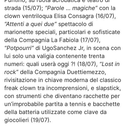
Puntino, su ruota acrobatica e teatro di
strada (15/07);
“Parole … magiche”
con la
clown ventriloqua Elisa Consagra (16/07),
“Attenti a quei due”
spettacolo di
marionette speciali, particolari e sofisticate
della Compagnia La Fabiola (17/07),
“Potpourri”
di UgoSanchez Jr, in scena con
lui solo una valigia contenente trenta
numeri: quali userà oggi ?! (18/07),
“Lost in
rock”
della Compagnia Duettiemezzo,
rivisitazione in chiave moderna del classico
freak clown tra incomprensioni, e slapstick,
con strumenti che diventano racchette per
un’improbabile partita a tennis e bacchette
della batteria utilizzate come clave da
giocolieri (19/07).