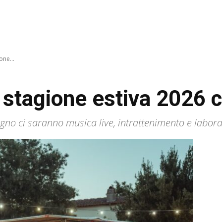
one...
a stagione estiva 2026 c
gno ci saranno musica live, intrattenimento e labora