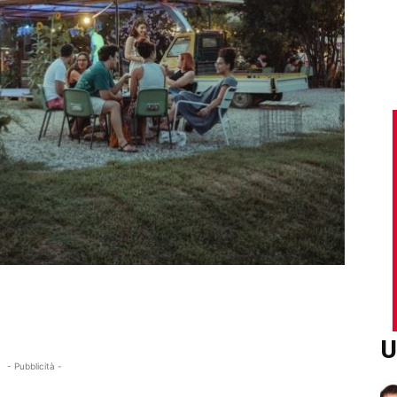
U
- Pubblicità -