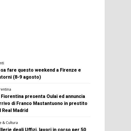
nti
sa fare questo weekend a Firenze e
ntorni (8-9 agosto)
rentina
 Fiorentina presenta Oulai ed annuncia
arrivo di Franco Mastantuono in prestito
l Real Madrid
e & Cultura
llerie degli Uffizi, lavori in corso per 50