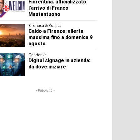
Fiorentina: ufficializzato
l’arrivo di Franco
Mastantuono
Cronaca & Politica
Caldo a Firenze: allerta
massima fino a domenica 9
agosto
Tendenze
Digital signage in azienda:
da dove iniziare
- Pubblicità -