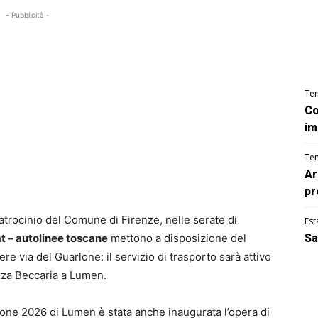
- Pubblicità -
Te
Co
im
Te
Ar
pr
patrocinio del Comune di Firenze, nelle serate di
Est
 – autolinee toscane
mettono a disposizione del
Sa
e via del Guarlone: il servizio di trasporto sarà attivo
azza Beccaria a Lumen.
ione 2026 di Lumen è stata anche inaugurata l’opera di