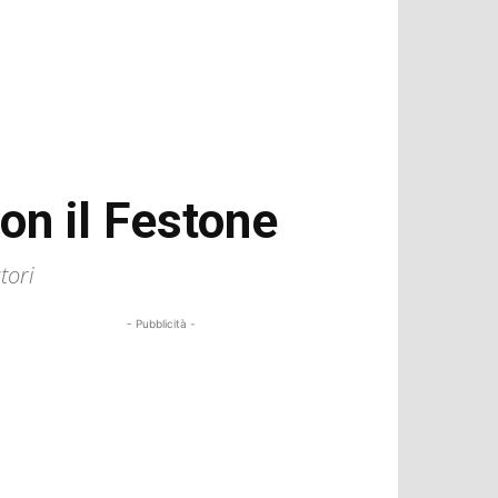
on il Festone
tori
- Pubblicità -