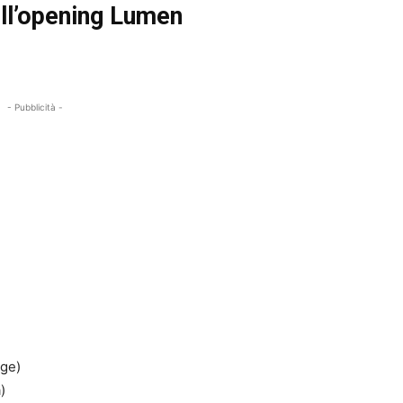
ll’opening Lumen
- Pubblicità -
age)
)