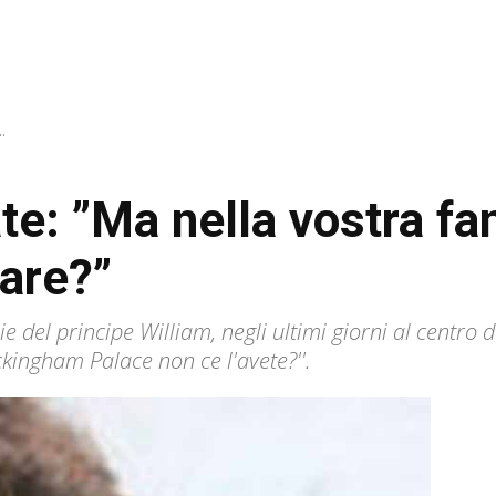
.
te: ”Ma nella vostra fam
tare?”
glie del principe William, negli ultimi giorni al centro
uckingham Palace non ce l'avete?''.