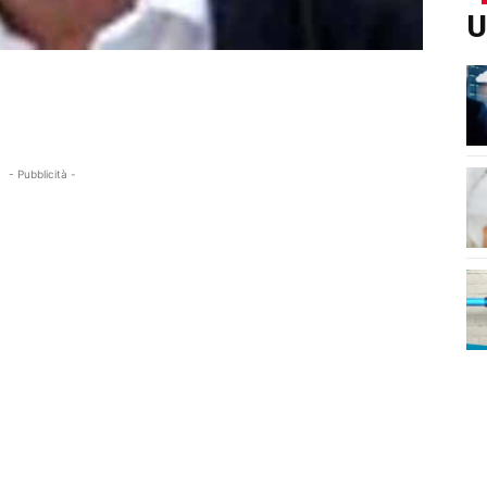
U
- Pubblicità -