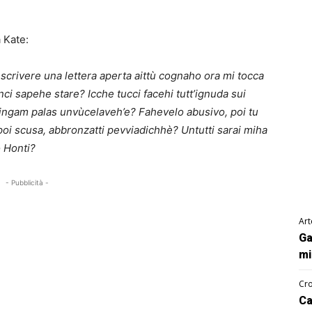
 Kate:
crivere una lettera aperta aittù cognaho ora mi tocca
unci sapehe stare? Icche tucci facehi tutt’ignuda sui
cingam palas unvùcelaveh’e? Fahevelo abusivo, poi tu
 poi scusa, abbronzatti pevviadichhè? Untutti sarai miha
o Honti?
- Pubblicità -
Art
Ga
mi
Cro
Ca