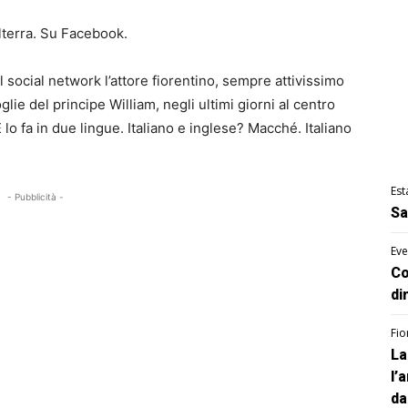
lterra. Su Facebook.
l social network l’attore fiorentino, sempre attivissimo
lie del principe William, negli ultimi giorni al centro
 lo fa in due lingue. Italiano e inglese? Macché. Italiano
Est
- Pubblicità -
Sa
Eve
Co
di
Fio
La
l’
da