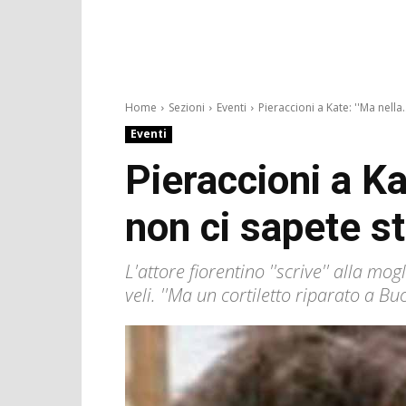
Home
Sezioni
Eventi
Pieraccioni a Kate: ''Ma nella..
Eventi
Pieraccioni a Ka
non ci sapete s
L'attore fiorentino ''scrive'' alla mo
veli. ''Ma un cortiletto riparato a B