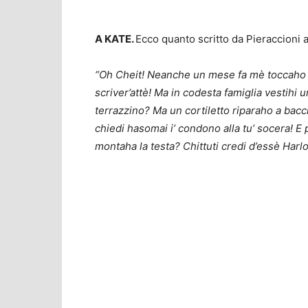
A KATE.
Ecco quanto scritto da Pieraccioni a
“Oh Cheit! Neanche un mese fa mè toccaho s
scriver’attè! Ma in codesta famiglia vestihi 
terrazzino? Ma un cortiletto riparaho a bac
chiedi hasomai i’ condono alla tu’ socera! E
montaha la testa? Chittuti credi d’essè Harl