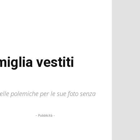
iglia vestiti
 delle polemiche per le sue foto senza
- Pubblicità -