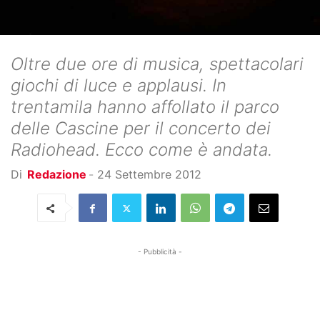
Oltre due ore di musica, spettacolari
giochi di luce e applausi. In
trentamila hanno affollato il parco
delle Cascine per il concerto dei
Radiohead. Ecco come è andata.
Di
Redazione
-
24 Settembre 2012
- Pubblicità -