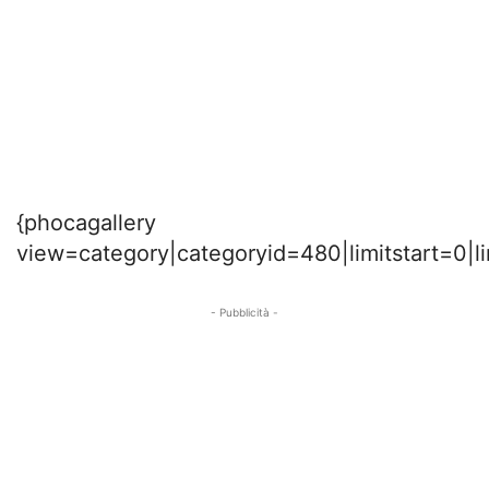
{phocagallery
view=category|categoryid=480|limitstart=0|l
- Pubblicità -