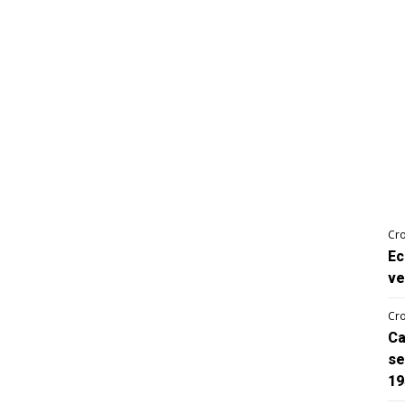
Cro
Ec
ve
Cro
Ca
se
19