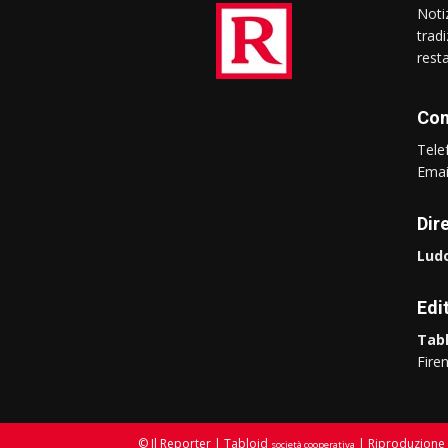
Notiz
trad
rest
Con
Tel
Ema
Dir
Ludo
Edi
Tabl
Fire
© Il Reporter | Tabloid
| Riproduzione 
società cooperativa