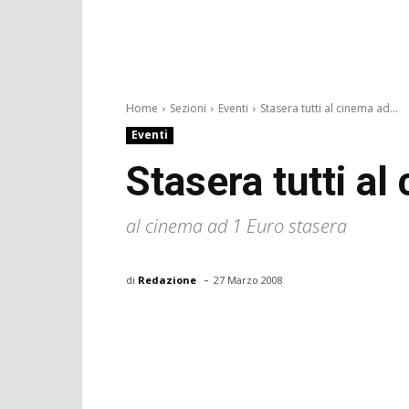
Home
Sezioni
Eventi
Stasera tutti al cinema ad...
Eventi
Stasera tutti al
al cinema ad 1 Euro stasera
-
di
Redazione
27 Marzo 2008