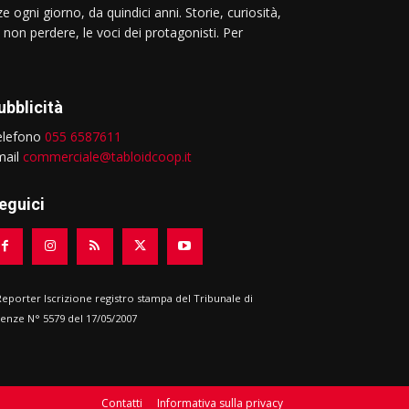
e ogni giorno, da quindici anni. Storie, curiosità,
 non perdere, le voci dei protagonisti. Per
ubblicità
elefono
055 6587611
mail
commerciale@tabloidcoop.it
eguici
 Reporter Iscrizione registro stampa del Tribunale di
renze N° 5579 del 17/05/2007
Contatti
Informativa sulla privacy