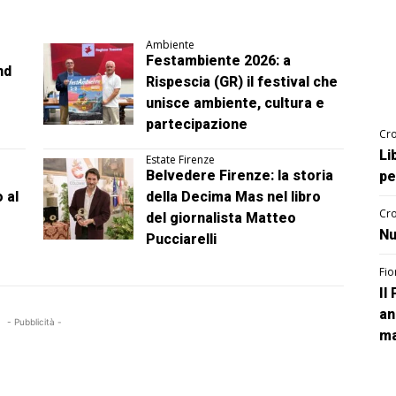
Ambiente
Festambiente 2026: a
nd
Rispescia (GR) il festival che
unisce ambiente, cultura e
partecipazione
Cro
Li
Estate Firenze
Belvedere Firenze: la storia
pe
 al
della Decima Mas nel libro
Cro
del giornalista Matteo
Nu
Pucciarelli
Fio
Il
an
- Pubblicità -
ma