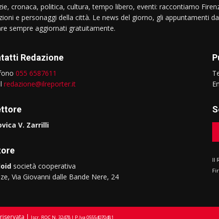
ie, cronaca, politica, cultura, tempo libero, eventi: raccontiamo Firenz
izioni e personaggi della città. Le news del giorno, gli appuntamenti da
are sempre aggiornati gratuitamente.
tatti Redazione
P
efono
055 6587611
T
il
redazione@ilreporter.it
E
ettore
S
vica V. Zarrilli
tore
Il
oid
società cooperativa
Fi
nze, Via Giovanni dalle Bande Nere, 24
riservata |
Iscr. ROC N. 32478 | P.Iva 05554070481