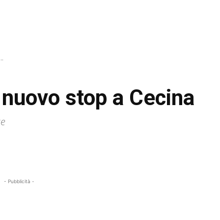
..
 nuovo stop a Cecina
ze
- Pubblicità -