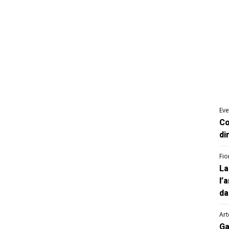
Eve
Co
di
Fio
La
l’
da
Art
Ga