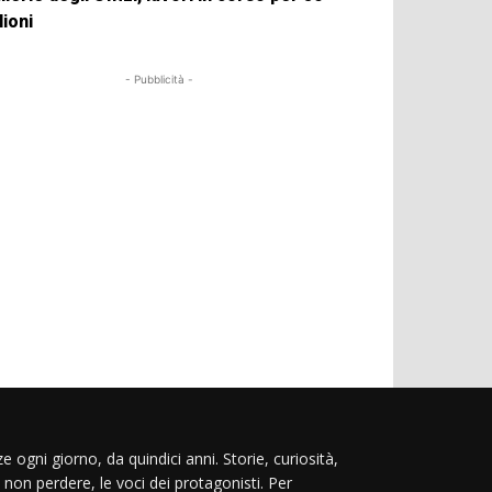
lioni
- Pubblicità -
e ogni giorno, da quindici anni. Storie, curiosità,
 non perdere, le voci dei protagonisti. Per