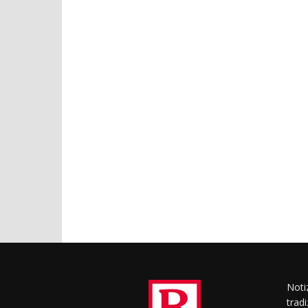
Notiz
trad