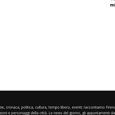
mi
ie, cronaca, politica, cultura, tempo libero, eventi: raccontiamo Firenz
izioni e personaggi della città. Le news del giorno, gli appuntamenti da