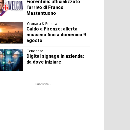
Fiorentina: ufficializzato
l’arrivo di Franco
Mastantuono
Cronaca & Politica
Caldo a Firenze: allerta
massima fino a domenica 9
agosto
Tendenze
Digital signage in azienda:
da dove iniziare
- Pubblicità -