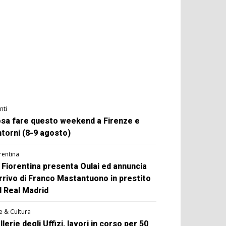
nti
sa fare questo weekend a Firenze e
ntorni (8-9 agosto)
rentina
 Fiorentina presenta Oulai ed annuncia
arrivo di Franco Mastantuono in prestito
l Real Madrid
e & Cultura
llerie degli Uffizi, lavori in corso per 50