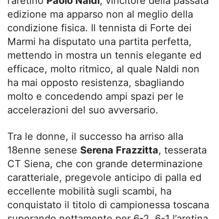
l’aretino
Paolo Naldi
, vincitore della passata
edizione ma apparso non al meglio della
condizione fisica. Il tennista di Forte dei
Marmi ha disputato una partita perfetta,
mettendo in mostra un tennis elegante ed
efficace, molto ritmico, al quale Naldi non
ha mai opposto resistenza, sbagliando
molto e concedendo ampi spazi per le
accelerazioni del suo avversario.
Tra le donne, il successo ha arriso alla
18enne senese
Serena Frazzitta
, tesserata
CT Siena, che con grande determinazione
caratteriale, pregevole anticipo di palla ed
eccellente mobilità sugli scambi, ha
conquistato il titolo di campionessa toscana
superando nettamente per 6-2, 6-1 l’aretina