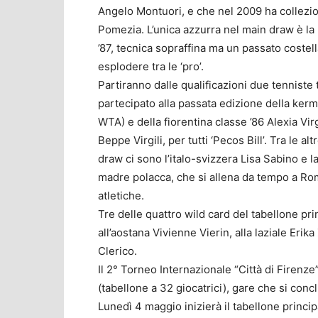
Angelo Montuori, e che nel 2009 ha collezion
Pomezia. L’unica azzurra nel main draw è la
’87, tecnica sopraffina ma un passato costel
esplodere tra le ‘pro’.
Partiranno dalle qualificazioni due tenniste
partecipato alla passata edizione della ker
WTA) e della fiorentina classe ’86 Alexia Virg
Beppe Virgili, per tutti ‘Pecos Bill’. Tra le 
draw ci sono l’italo-svizzera Lisa Sabino e 
madre polacca, che si allena da tempo a Rom
atletiche.
Tre delle quattro wild card del tabellone pr
all’aostana Vivienne Vierin, alla laziale Eri
Clerico.
Il 2° Torneo Internazionale “Città di Firenze
(tabellone a 32 giocatrici), gare che si co
Lunedì 4 maggio inizierà il tabellone princip