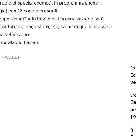
l ruolo di special exempt). In programma anche il
gio) con 16 coppie presenti.
 supervisor Guido Pezzella. L’organizzazione sarà
trutture (campi, ristoro, etc) saranno quelle messe a
ia del Visarno.
a durata del torneo.
- Pubblicità -
Cro
Ec
ve
Cro
Ca
se
19
Spo