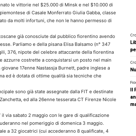
ato le vittorie nel $25.000 di Minsk e nel $10.000 di
 piemontese di Casale Monferrato Giulia Gabba, classe
lato da molti infortuni, che non le hanno permesso di
Cro
 toscane già conosciute dal pubblico fiorentino avendo
Li
messe. Parliamo e della pisana Elisa Balsamo (n° 347
pe
ili, 376, nipote del celebre attaccante della fiorentina
altre azzurre costrette a conquistarsi un posto nel main
Cro
la giovane 17enne Nastassja Burnett, padre inglese a
Nu
a ed è dotata di ottime qualità sia tecniche che
Fio
Il
incipale sono già state assegnate dalla FIT e destinate
an
ka Zanchetta, ed alla 26enne tesserata CT Firenze Nicole
ma
” il via sabato 2 maggio con le gare di qualificazione
ncluderanno nel pomeriggio di domenica 3 maggio.
ale a 32 giocatrici (cui accederanno 8 qualificate, 4