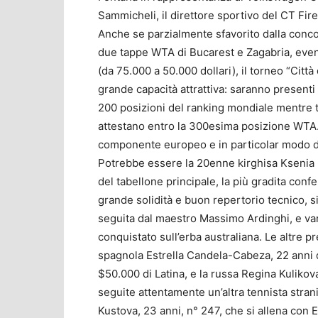
Sammicheli, il direttore sportivo del CT Fir
Anche se parzialmente sfavorito dalla conco
due tappe WTA di Bucarest e Zagabria, even
(da 75.000 a 50.000 dollari), il torneo “Citt
grande capacità attrattiva: saranno presenti 
200 posizioni del ranking mondiale mentre tu
attestano entro la 300esima posizione WTA. 
componente europeo e in particolar modo d
Potrebbe essere la 20enne kirghisa Ksenia P
del tabellone principale, la più gradita conf
grande solidità e buon repertorio tecnico, si
seguita dal maestro Massimo Ardinghi, e van
conquistato sull’erba australiana. Le altre p
spagnola Estrella Candela-Cabeza, 22 anni di
$50.000 di Latina, e la russa Regina Kulikova,
seguite attentamente un’altra tennista stranie
Kustova, 23 anni, n° 247, che si allena con E