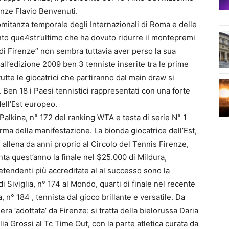
enze Flavio Benvenuti.
mitanza temporale degli Internazionali di Roma e delle
to que4str’ultimo che ha dovuto ridurre il montepremi
à di Firenze” non sembra tuttavia aver perso la sua
all’edizione 2009 ben 3 tenniste inserite tra le prime
tte le giocatrici che partiranno dal main draw si
Ben 18 i Paesi tennistici rappresentati con una forte
ell’Est europeo.
alkina, n° 172 del ranking WTA e testa di serie N° 1
erma della manifestazione. La bionda giocatrice dell’Est,
 allena da anni proprio al Circolo del Tennis Firenze,
ta quest’anno la finale nel $25.000 di Mildura,
retendenti più accreditate al al successo sono la
 Siviglia, n° 174 al Mondo, quarti di finale nel recente
 n° 184 , tennista dal gioco brillante e versatile. Da
ra ‘adottata’ da Firenze: si tratta della bielorussa Daria
lia Grossi al Tc Time Out, con la parte atletica curata da