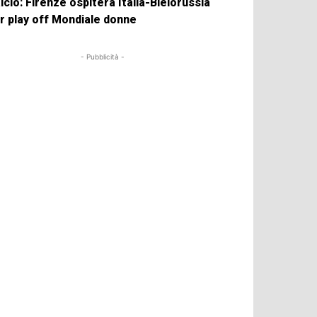
lcio: Firenze ospiterà Italia-Bielorussia
r play off Mondiale donne
- Pubblicità -