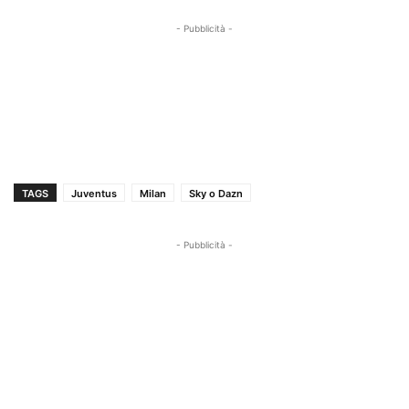
- Pubblicità -
TAGS
Juventus
Milan
Sky o Dazn
- Pubblicità -