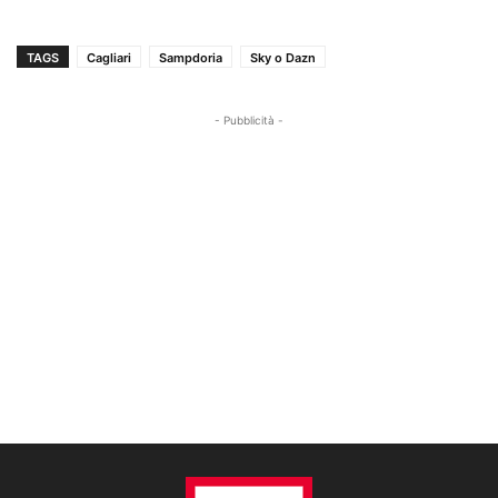
TAGS
Cagliari
Sampdoria
Sky o Dazn
- Pubblicità -